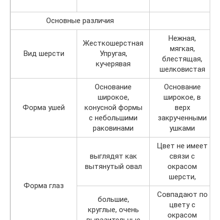
Основные различия
Нежная,
Жесткошерстная
мягкая,
Вид шерсти
Упругая,
блестящая,
кучерявая
шелковистая
Основание
Основание
широкое,
широкое, в
Форма ушей
конусной формы
верх
с небольшими
закрученными
раковинами
ушками
Цвет не имеет
выглядят как
связи с
вытянутый овал
окрасом
шерсти,
Форма глаз
Совпадают по
большие,
цвету с
круглые, очень
окрасом