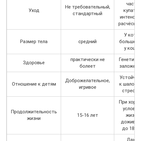
часто
Не требовательный,
Уход
купать 
стандартный
интенсив
расчёсыв
У кото
Размер тела
средний
больше, 
у коше
практически не
Генетиче
Здоровье
болеет
заложенн
Устойчив
Доброжелательное,
Отношение к детям
к шалост
игривое
стресса
При хоро
условия
Продолжительность
15-16 лет
жизни
жизни
дожива
до 18 ле
Даже