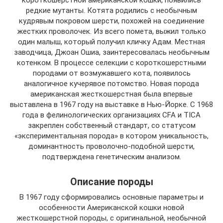
короткошерстной американской кошки, появились
редкие мутанты. Котята родились с необычным
кудрявым покровом шерсти, похожей на соединение
жестких проволочек. Из всего помета, выжил только
один малыш, который получил кличку Адам. Местная
заводчица, Джоан Ошиа, заинтересовалась необычным
котенком. В процессе селекции с короткошерстными
породами от возмужавшего кота, появилось
аналогичное кучерявое потомство. Новая порода
американская жесткошерстная была впервые
выставлена в 1967 году на выставке в Нью-Йорке. С 1968
года в фелинологических организациях CFA и TICA
закреплен собственный стандарт, со статусом
«экспериментальная порода» в котором уникальность,
доминантность проволочно-подобной шерсти,
подтверждена генетическим анализом.
Описание породы
В 1967 году сформировались основные параметры и
особенности Американской кошки новой
жесткошерстной породы, с оригинальной, необычной