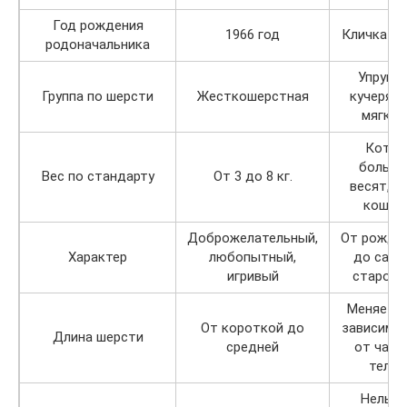
Год рождения
1966 год
Кличка А
родоначальника
Упругая
Группа по шерсти
Жесткошерстная
кучерява
мягкая
Коты
больше
Вес по стандарту
От 3 до 8 кг.
весят, ч
кошки
Доброжелательный,
От рожде
Характер
любопытный,
до само
игривый
старост
Меняется
От короткой до
зависимо
Длина шерсти
средней
от част
тела
Нельзя