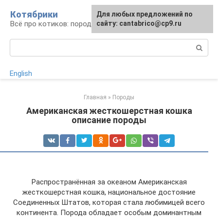
Перейти
Котябрики
Для любых предложений по
к
Всё про котиков: породы, содержание, уход
сайту: cantabrico@cp9.ru
контенту
Поиск:
English
Главная
»
Породы
Американская жесткошерстная кошка
описание породы
Распространённая за океаном Американская
жесткошерстная кошка, национальное достояние
Соединенных Штатов, которая стала любимицей всего
континента. Порода обладает особым доминантным