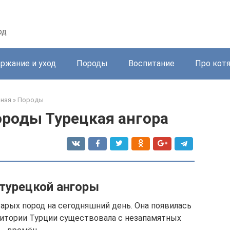
од
ржание и уход
Породы
Воспитание
Про кот
вная
»
Породы
ороды Турецкая ангора
турецкой ангоры
арых пород на сегодняшний день. Она появилась
ерритории Турции существовала с незапамятных