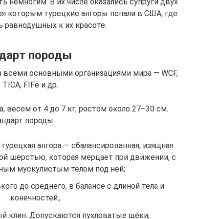
ь немногим. В их числе оказались супруги двух
ря которым турецкие ангоры попали в США, где
ь равнодушных к их красоте.
дарт породы
а всеми основными организациями мира — WCF,
 TICA, FIFe и др.
 весом от 4 до 7 кг, ростом около 27–30 см.
андарт породы:
 турецкая ангора — сбалансированная, изящная
ой шерстью, которая мерцает при движении, с
ным мускулистым телом под ней;
кого до среднего, в балансе с длиной тела и
конечностей.;
й клин. Допускаются пухловатые щёки;