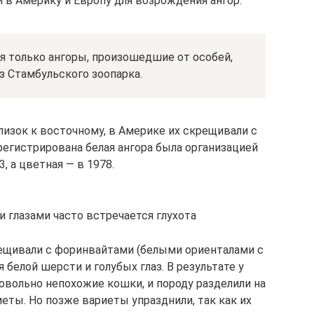
и в Америку и Европу для возрождения ангор.
 только ангоры, произошедшие от особей,
 Стамбульского зоопарка.
близок к восточному, в Америке их скрещивали с
егистрирована белая ангора была организацией
3, а цветная — в 1978.
и глазами часто встречается глухота
крещивали с форинвайтами (белыми ориенталами с
 белой шерсти и голубых глаз. В результате у
овольно непохожие кошки, и породу разделили на
ты. Но позже вариеты упразднили, так как их