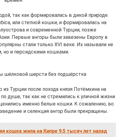
времён.
одой, так как формировалась в дикой природе.
 Lybica, или степной кошки, и формировалась на
олуострова и современной Турции, позже
Азии. Первые ангоры были завезены Европу в
опулярны стали только XVI веке. Их называли не
, но и персидскими кошками.
ы шёлковой шерсти без подшёрстка
 из Турции после похода князя Потёмкина на
по душе, так как не стремились к уличной жизни
ценились именно белые кошки. К сожалению, во
зведение и селекция ангор были прекращены.
я кошка жила на Кипре 9,5 тысяч лет назад