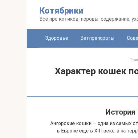
Перейти
Котябрики
к
контенту
Всё про котиков: породы, содержание, ух
Здоровье
Ветпрепараты
Соде
Гла
Характер кошек п
История 
Ангорские кошки — одна из самых ст
в Европе ещё в XIII веке, а на т