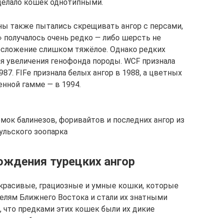
елало кошек однотипными.
ы также пытались скрещивать ангор с персами,
 получалось очень редко — либо шерсть не
лосложение слишком тяжёлое. Однако редких
я увеличения генофонда породы. WCF признала
987. FIFe признала белых ангор в 1988, а цветных
енной гамме — в 1994.
мок балинезов, форивайтов и последних ангор из
ульского зоопарка
ождения турецких ангор
 красивые, грациозные и умные кошки, которые
елям Ближнего Востока и стали их знатными
 что предками этих кошек были их дикие