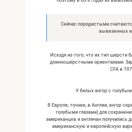
поэтому в 60-х годах их вывозил
Сейчас породистыми считаются
вывезенных из
Исходя из того, что их тип шерсти 
длинношёрстными ориенталами. Зар
CFA в 197
У белых ангор с голубым
В Европе, точнее, в Англии, ангор с
голубыми глазами) для сохранения
американцев и англичан получились д
американскую и европейскую варие