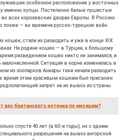
аслуживших особенное расположение у восточных
опу именно купцы. Постепенно белые пушистые
 во всех королевских дворах Европы. В Россию
о позже — во времена русско-турецких войн.
х кошек, стали их разводить и уже в конце XIX
вках. На родине кошек — в Турции, к большому
время разведением кошек никто не занимался, и
ь малочисленной. Ситуация в корне изменилась в
дном из зоопарков Анкары таки начали разводить
же время этим красивым кошкам был присвоен
предполагающий запрет на их вывоз из страны.
т вес британского котенка по месяцам?
лько спустя 40 лет (в 60-е годы), но с одним
 специального разрешения на вывоз ангорской