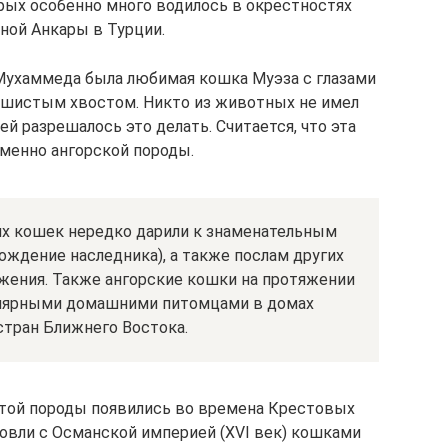
рых особенно много водилось в окрестностях
ной Анкары в Турции.
а Мухаммеда была любимая кошка Муэза с глазами
пушистым хвостом. Никто из животных не имел
 ей разрешалось это делать. Считается, что эта
менно ангорской породы.
их кошек нередко дарили к знаменательным
ждение наследника), а также послам других
ажения. Также ангорские кошки на протяжении
улярными домашними питомцами в домах
стран Ближнего Востока.
этой породы появились во времена Крестовых
говли с Османской империей (XVI век) кошками