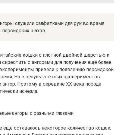
ангоры служили салфетками для рук во время
 персидских шахов.
 китайские кошки с плотной двойной шерстью и
 скрестить с ангорами для получения ещё более
 эксперименты привели к появлению персидской
время. Но в результате этих экспериментов
 ангор. Поэтому в середине ХХ века порода
тически исчезла.
елые ангоры с разными глазами
е ещё оставалось некоторое количество кошек,