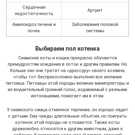
Сердечная
Артрит
недостаточность
Амилоидоз печени и
Заболевания половой
почек
системы
Выбираем пол котенка
Сиамские коты и кошки прекрасно обучаются
премудростям хождения в лоток и другим правилам. Но
больше сил они тратят на «дрессуру» своего хозяина,
чтобы тот беспрекословно выполнял все желания
питомца. Питомцы этой породы великие манипуляторы и
их внушительный громкий голос, издаваемый с разными
интонациями, помогает им в этом.
У сиамского самца отменное терпение, он хорошо ладит
с детьми. Ему чужды длительные объятия, но поиграть
котенок этой породы не откажется. Также коты
дружелюбно относятся к другим животным, даже к
собакам. У сиамского кота умный взгляд, хороший