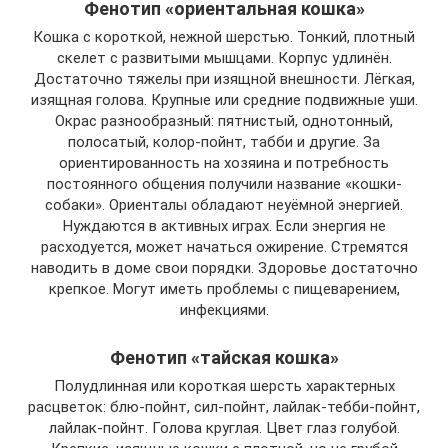
Фенотип «ориентальная кошка»
Кошка с короткой, нежной шерстью. Тонкий, плотный
скелет с развитыми мышцами. Корпус удлинён.
Достаточно тяжелы при изящной внешности. Лёгкая,
изящная голова. Крупные или средние подвижные уши.
Окрас разнообразный: пятнистый, однотонный,
полосатый, колор-пойнт, табби и другие. За
ориентированность на хозяина и потребность
постоянного общения получили название «кошки-
собаки». Ориенталы обладают неуёмной энергией.
Нуждаются в активных играх. Если энергия не
расходуется, может начаться ожирение. Стремятся
наводить в доме свои порядки. Здоровье достаточно
крепкое. Могут иметь проблемы с пищеварением,
инфекциями.
Фенотип «тайская кошка»
Полудлинная или короткая шерсть характерных
расцветок: блю-пойнт, сил-пойнт, лайлак-тебби-пойнт,
лайлак-пойнт. Голова круглая. Цвет глаз голубой.