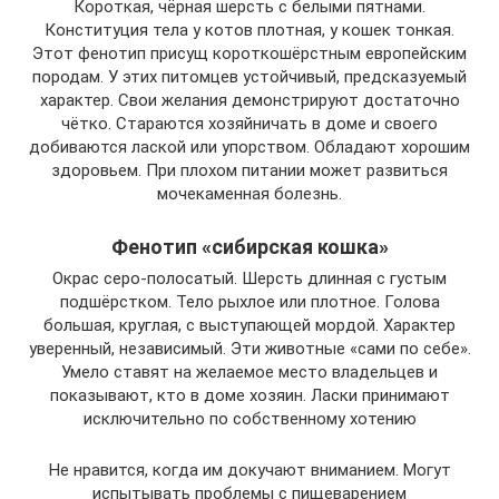
Короткая, чёрная шерсть с белыми пятнами.
Конституция тела у котов плотная, у кошек тонкая.
Этот фенотип присущ короткошёрстным европейским
породам. У этих питомцев устойчивый, предсказуемый
характер. Свои желания демонстрируют достаточно
чётко. Стараются хозяйничать в доме и своего
добиваются лаской или упорством. Обладают хорошим
здоровьем. При плохом питании может развиться
мочекаменная болезнь.
Фенотип «сибирская кошка»
Окрас серо-полосатый. Шерсть длинная с густым
подшёрстком. Тело рыхлое или плотное. Голова
большая, круглая, с выступающей мордой. Характер
уверенный, независимый. Эти животные «сами по себе».
Умело ставят на желаемое место владельцев и
показывают, кто в доме хозяин. Ласки принимают
исключительно по собственному хотению
Не нравится, когда им докучают вниманием. Могут
испытывать проблемы с пищеварением