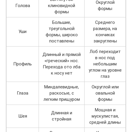
Округлой
Голова
клиновидной
формы
формы
Большие,
Среднего
треугольной
размера, на
Уши
формы, широко
кончиках
поставлены
закруглены
Лоб переходит
Длинный и прямой
в нос под
«греческий» нос.
Профиль
небольшим
Перехода ото лба
углом на уровне
к носу нет
глаз
Миндалевидные,
Округлой или
Глаза
раскосые, с
овальной
легким прищуром
формы
Мощная и
Длинная и
Шея
мускулистая,
стройная
средней длины