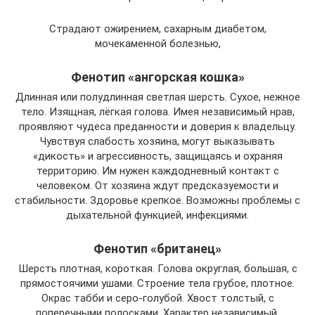
Страдают ожирением, сахарным диабетом,
мочекаменной болезнью,
Фенотип «ангорская кошка»
Длинная или полудлинная светлая шерсть. Сухое, нежное
тело. Изящная, лёгкая голова. Имея независимый нрав,
проявляют чудеса преданности и доверия к владельцу.
Чувствуя слабость хозяина, могут выказывать
«дикость» и агрессивность, защищаясь и охраняя
территорию. Им нужен каждодневный контакт с
человеком. От хозяина ждут предсказуемости и
стабильности. Здоровье крепкое. Возможны проблемы с
дыхательной функцией, инфекциями.
Фенотип «британец»
Шерсть плотная, короткая. Голова округлая, большая, с
прямостоячими ушами. Строение тела грубое, плотное.
Окрас табби и серо-голубой. Хвост толстый, с
поперечными полосками. Характер независимый.