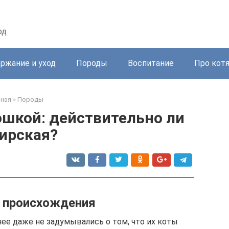
од
ржание и уход
Породы
Воспитание
Про кот
вная
»
Породы
ошкой: действительно ли
ирская?
 происхождения
ее даже не задумывались о том, что их коты