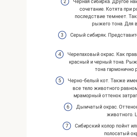
Черная сибирка. Другое н
сочетание. Котята при 
последствие темнеет. Так
рыжего тона. Для 
Серый сибиряк. Представит
Черепаховый окрас. Как пра
красный и черный тона. Рыжа
тона гармонично 
Черно-белый кот. Также име
все тело животного равно
мраморный оттенок затраги
Дымчатый окрас. Оттенок
животного. 
Сибирский колор пойнт и
полосатый ок