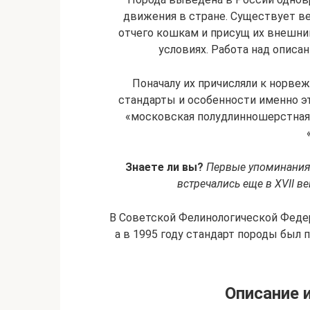
движения в стране. Существует вер
отчего кошкам и присущ их внешн
условиях. Работа над описан
Поначалу их причисляли к норве
стандарты и особенности именно э
«московская полудлинношерстная»
Знаете ли вы?
Первые упоминания 
встречались еще в XVII в
В Советской Фелинологической Федер
а в 1995 году стандарт породы был 
Описание 