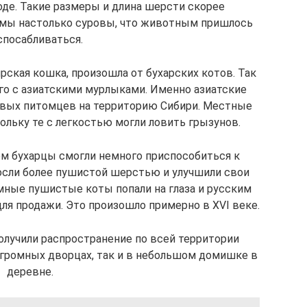
оде. Такие размеры и длина шерсти скорее
зимы настолько суровы, что животным пришлось
спосабливаться.
бирская кошка, произошла от бухарских котов. Так
го с азиатскими мурлыками. Именно азиатские
ивых питомцев на территорию Сибири. Местные
ольку те с легкостью могли ловить грызунов.
ем бухарцы смогли немного приспособиться к
осли более пушистой шерстью и улучшили свои
мные пушистые коты попали на глаза и русским
для продажи. Это произошло примерно в XVI веке.
олучили распространение по всей территории
огромных дворцах, так и в небольшом домишке в
деревне.