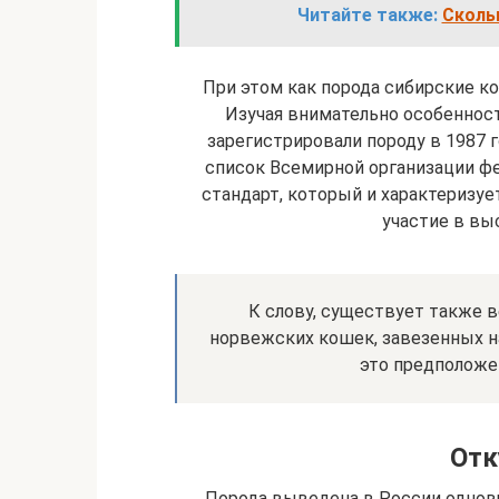
Читайте также:
Скольк
При этом как порода сибирские ко
Изучая внимательно особеннос
зарегистрировали породу в 1987 г
список Всемирной организации фе
стандарт, который и характеризу
участие в вы
К слову, существует также в
норвежских кошек, завезенных н
это предположен
Отк
Порода выведена в России однов