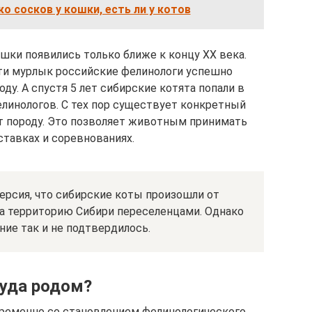
о сосков у кошки, есть ли у котов
шки появились только ближе к концу ХХ века.
ти мурлык российские фелинологи успешно
оду. А спустя 5 лет сибирские котята попали в
линологов. С тех пор существует конкретный
ет породу. Это позволяет животным принимать
ставках и соревнованиях.
ерсия, что сибирские коты произошли от
а территорию Сибири переселенцами. Однако
ие так и не подтвердилось.
уда родом?
ременно со становлением фелинологического