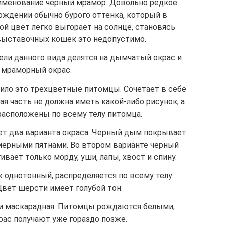
аименование черный мрамор. Довольно редкое
рождении обычно бурого оттенка, который в
ой цвет легко выгорает на солнце, становясь
выставочных кошек это недопустимо.
ели данного вида делятся на дымчатый окрас и
мраморный окрас.
вило это трехцветные питомцы. Сочетает в себе
я часть не должна иметь какой-либо рисунок, а
расположены по всему телу питомца.
ет два варианта окраса. Черный дым покрывает
мерными пятнами. Во втором варианте черный
вает только морду, уши, лапы, хвост и спину.
 однотонный, распределяется по всему телу
Цвет шерсти имеет голубой тон.
ли маскарадная. Питомцы рождаются белыми,
рас получают уже гораздо позже.