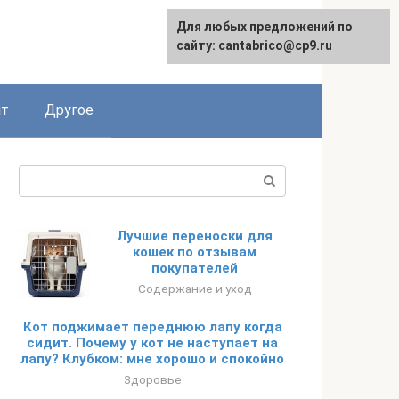
Для любых предложений по
English
сайту: cantabrico@cp9.ru
ят
Другое
Поиск:
Лучшие переноски для
кошек по отзывам
покупателей
Содержание и уход
Кот поджимает переднюю лапу когда
сидит. Почему у кот не наступает на
лапу? Клубком: мне хорошо и спокойно
Здоровье