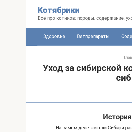
Перейти
Котябрики
к
контенту
Всё про котиков: породы, содержание, ух
Здоровье
Ветпрепараты
Соде
Гла
Уход за сибирской к
сиб
История
На самом деле жители Сибири ран