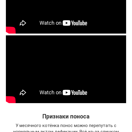
Признаки поноса
У месячного котёнка понос можно перепутать с
нормальным актом дефекации. Всё из-за слишком