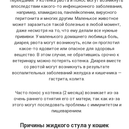
переедания. У котенка рвота и понос могут возникнуть
впоследствии какого-то инфекционного заболевания,
например, хламидиоза, панлейкопении, вирусного
перитонита и многих другим. Маленькое животное
может заразиться такой болезнью в любой момент,
даже несмотря на то, что ему делали все нужные
прививки. У маленького домашнего любимца боль,
диарея, рвота могут возникнуть, если он проглотил
какое-то ядовитое или опасное для здоровья
вещество. В этом случае, не обратившись срочно к
ветеринару, можно потерять котенка. Диарея вместе
со рвотой могут возникнуть в результате
воспалительных заболеваний желудка и кишечника —
гастрита, колита.
Часто понос у котенка (2 месяца) возникает из-за
очень раннего отнятия его от матери, так как из-за
этого могут последовать проблемы с иммунитетом и
пищеварением.
Причины жидкого стула у кошек