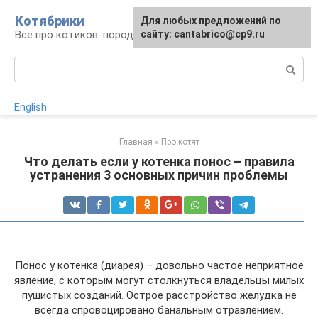
Перейти
Котябрики
Для любых предложений по
к
Всё про котиков: породы, содержание, уход
сайту: cantabrico@cp9.ru
контенту
Поиск:
English
Главная
»
Про котят
Что делать если у котенка понос – правила
устранения 3 основных причин проблемы
Понос у котенка (диарея) – довольно частое неприятное
явление, с которым могут столкнуться владельцы милых
пушистых созданий. Острое расстройство желудка не
всегда спровоцировано банальным отравлением.