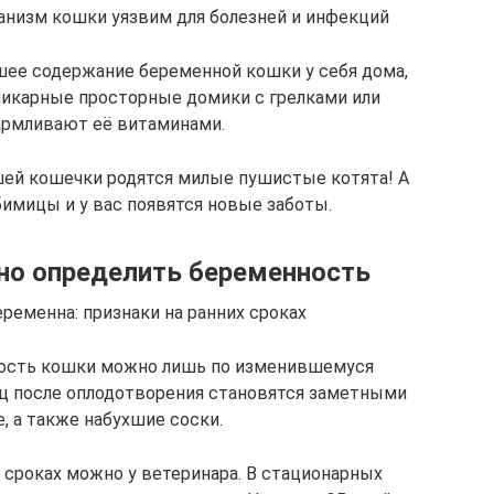
анизм кошки уязвим для болезней и инфекций
шее содержание беременной кошки у себя дома,
икарные просторные домики с грелками или
армливают её витаминами.
шей кошечки родятся милые пушистые котята! А
имицы и у вас появятся новые заботы.
но определить беременность
еременна: признаки на ранних сроках
ность кошки можно лишь по изменившемуся
ц после оплодотворения становятся заметными
, а также набухшие соски.
 сроках можно у ветеринара. В стационарных