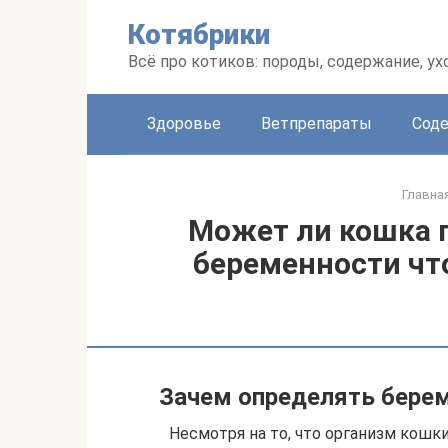
Перейти
Котябрики
к
контенту
Всё про котиков: породы, содержание, ух
Здоровье
Ветпрепараты
Соде
Главна
Может ли кошка п
беременности чт
Зачем определять берем
Несмотря на то, что организм кошки