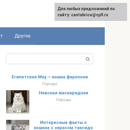
Для любых предложений по
English
сайту: cantabrico@cp9.ru
ят
Другое
Поиск:
Египетская Мау – кошка фараонов
Породы
Невская маскарадная
Породы
Интересные факты о
кошках с окрасом таксидо