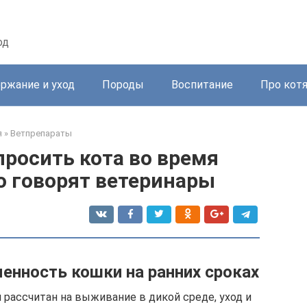
од
ржание и уход
Породы
Воспитание
Про кот
я
»
Ветпрепараты
росить кота во время
о говорят ветеринары
енность кошки на ранних сроках
 рассчитан на выживание в дикой среде, уход и