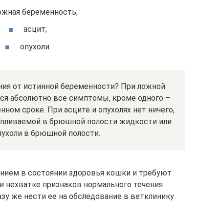
ожная беременность;
асцит;
опухоли.
ния от истинной беременности? При ложной
ся абсолютно все симптомы, кроме одного –
нном сроке. При асците и опухолях нет ничего,
апливаемой в брюшной полости жидкости или
пухоли в брюшной полости.
ением в состоянии здоровья кошки и требуют
и нехватке признаков нормального течения
зу же нести ее на обследование в ветклинику.