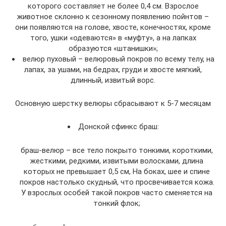
которого составляет не более 0,4 см. Взрослое
животное склонно к сезонному появлению пойнтов –
они появляются на голове, хвосте, конечностях, кроме
того, ушки «одеваются» в «муфту», а на лапках
образуются «штанишки»;
велюр пуховый – велюровый покров по всему телу, на
лапах, за ушами, на бедрах, груди и хвосте мягкий,
длинный, извитый ворс.
Основную шерстку велюры сбрасывают к 5-7 месяцам
Донской сфинкс браш:
браш-велюр – все тело покрыто тонкими, короткими,
жесткими, редкими, извитыми волосками, длина
которых не превышает 0,5 см, На боках, шее и спине
покров настолько скудный, что просвечивается кожа.
У взрослых особей такой покров часто сменяется на
тонкий флок;