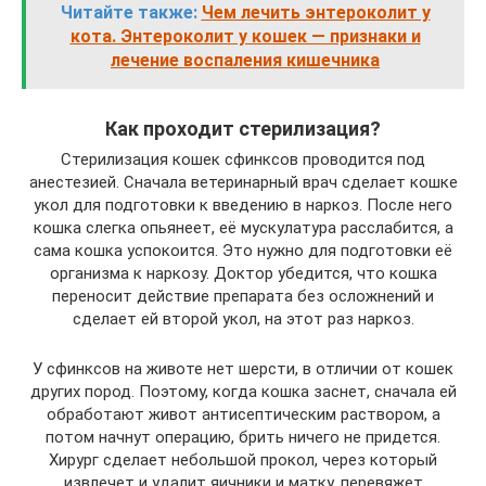
Читайте также:
Чем лечить энтероколит у
кота. Энтероколит у кошек — признаки и
лечение воспаления кишечника
Как проходит стерилизация?
Стерилизация кошек сфинксов проводится под
анестезией. Сначала ветеринарный врач сделает кошке
укол для подготовки к введению в наркоз. После него
кошка слегка опьянеет, её мускулатура расслабится, а
сама кошка успокоится. Это нужно для подготовки её
организма к наркозу. Доктор убедится, что кошка
переносит действие препарата без осложнений и
сделает ей второй укол, на этот раз наркоз.
У сфинксов на животе нет шерсти, в отличии от кошек
других пород. Поэтому, когда кошка заснет, сначала ей
обработают живот антисептическим раствором, а
потом начнут операцию, брить ничего не придется.
Хирург сделает небольшой прокол, через который
извлечет и удалит яичники и матку, перевяжет