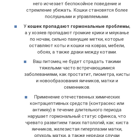
него исчезает беспокойное поведение и
стремление убежать. Кошки становятся более
послушными и управляемыми.
У
кошек пропадают гормональные проблемы
,
а у хозяев пропадают громкие крики и мяуканье
по ночам, сильно пахнущие метки, которые
оставляют коты и кошки на коврах, мебели,
обоях, а также драки между котами.
Ваш питомец не будет страдать такими
тяжелыми часто встречающимися
заболеваниями, как простатит, пиометра, кисты
и новообразования яичников, матки и
семенников.
Применение отечественных химических
контрацептивных средств (контрасекс или
антимяу) в течение длительного периода
нарушает гормональный статус сфинкса, что
чревато развитием таких патологий, как: киста
яичников, железистая гиперплазии матки,
опухоль матки, а также нередки случаи