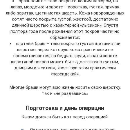
браш-пойнт – тело покрыто легким велюром, на
лапах, мордочке и хвосте – короткая, густая, прямая
либо завитая, щетинистая шерсть. Кожа новорожденных
котят часто покрыта густой, жесткой, достаточно
длинной шерстью с характерной «лысиной». Спустя
полтора года после рождения этот покров частично
сбрасывается;
плотный браш – тело покрыто густой щетинистой
шерстью, через которую кожа практически не
просматривается; на бедрах, груди, лапах и хвосте
шерстяной покров может быть достаточно густым,
длинным и жестким, хвост при этом практически
«персидский».
Многие браши могут всю жизнь носить свою шерстку,
так и «не раздевшись»
Подготовка и день операции
Каким должен быть кот перед операцией: