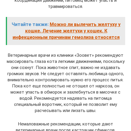
координация движений, питомец может упасть и
травмироваться.
Читайте также:
Можно ли вылечить желтуху у
кошке. Лечение желтухи у кошек. К
инфекционным причинам гемолиза относятся
Ветеринарные врачи из клиники «Зоовет» рекомендуют
массировать глаза кота легкими движениями, поскольку
они сохнут. Пока животное спит, важно не издавать
громких звуков. Не следует оставлять любимца одного,
внимательно контролировать нужно его процесс питья.
Пока кот еще полностью не отошел от наркоза, он
может упасть в обморок и захлебнуться в мисочке с
водой. Рекомендуется надевать на питомца
специальный воротник, который не позволит ему
расчесывать или лизать швы.
Немаловажные рекомендации, которые дают
ветеринарные врачи после кастрации сфинксов,