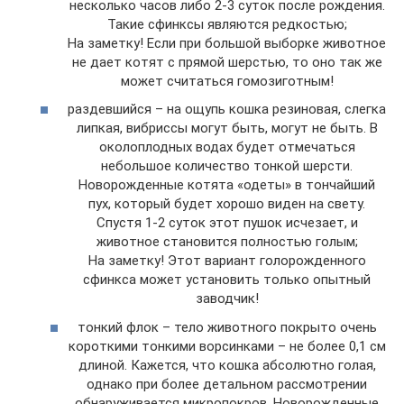
несколько часов либо 2-3 суток после рождения.
Такие сфинксы являются редкостью;
На заметку! Если при большой выборке животное
не дает котят с прямой шерстью, то оно так же
может считаться гомозиготным!
раздевшийся – на ощупь кошка резиновая, слегка
липкая, вибриссы могут быть, могут не быть. В
околоплодных водах будет отмечаться
небольшое количество тонкой шерсти.
Новорожденные котята «одеты» в тончайший
пух, который будет хорошо виден на свету.
Спустя 1-2 суток этот пушок исчезает, и
животное становится полностью голым;
На заметку! Этот вариант голорожденного
сфинкса может установить только опытный
заводчик!
тонкий флок – тело животного покрыто очень
короткими тонкими ворсинками – не более 0,1 см
длиной. Кажется, что кошка абсолютно голая,
однако при более детальном рассмотрении
обнаруживается микропокров. Новорожденные