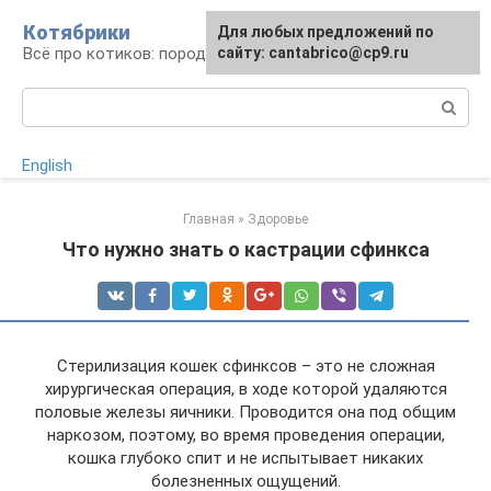
Перейти
Котябрики
Для любых предложений по
к
Всё про котиков: породы, содержание, уход
сайту: cantabrico@cp9.ru
контенту
Поиск:
English
Главная
»
Здоровье
Что нужно знать о кастрации сфинкса
Стерилизация кошек сфинксов – это не сложная
хирургическая операция, в ходе которой удаляются
половые железы яичники. Проводится она под общим
наркозом, поэтому, во время проведения операции,
кошка глубоко спит и не испытывает никаких
болезненных ощущений.