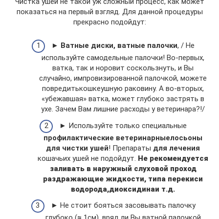
Чистка ушей не такой уж сложный процесс, как может
показаться на первый взгляд. Для данной процедуры
прекрасно подойдут:
►
Ватные диски, ватные палочки
, / Не
используйте самодельные палочки! Во-первых,
ватка, так и норовит соскользнуть, и Вы
случайно, импровизированной палочкой, можете
повредитькошкеушную раковину. А во-вторых,
«убежавшая» ватка, может глубоко застрять в
ухе. Зачем Вам лишние расходы у ветеринара?!/
► Используйте только специальные
профилактические ветеринарные
лосьоны
для чистки ушей
! Препараты
для лечения
кошачьих ушей не подойдут.
Не рекомендуется
заливать в наружный слуховой проход
раздражающие жидкости, типа перекиси
водорода,
диоксидина
и т.д.
► Не стоит бояться засовывать палочку
глубоко (
≈
1см), вряд ли Вы ватной палочкой