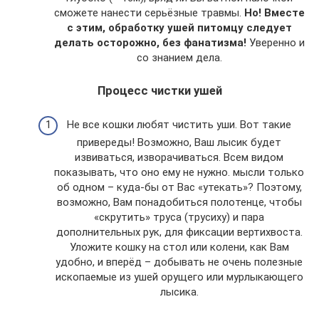
сможете нанести серьёзные травмы.
Но! Вместе
с этим, обработку ушей питомцу следует
делать осторожно, без фанатизма!
Уверенно и
со знанием дела.
Процесс чистки ушей
Не все кошки любят чистить уши. Вот такие
привереды! Возможно, Ваш лысик будет
извиваться, изворачиваться. Всем видом
показывать, что оно ему не нужно. мысли только
об одном – куда-бы от Вас «утекать»? Поэтому,
возможно, Вам понадобиться полотенце, чтобы
«скрутить» труса (трусиху) и пара
дополнительных рук, для фиксации вертихвоста.
Уложите кошку на стол или колени, как Вам
удобно, и вперёд – добывать не очень полезные
ископаемые из ушей орущего или мурлыкающего
лысика.