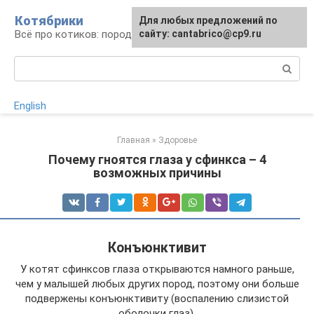
Перейти
Котябрики
Для любых предложений по
к
Всё про котиков: породы, содержание, уход
сайту: cantabrico@cp9.ru
контенту
Поиск:
English
Главная
»
Здоровье
Почему гноятся глаза у сфинкса – 4
возможных причины
Конъюнктивит
У котят сфинксов глаза открываются намного раньше,
чем у малышей любых других пород, поэтому они больше
подвержены конъюнктивиту (воспалению слизистой
оболочки глаз).