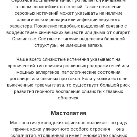
Серозное воспаление зачастую является начальным
этапом сложнейших патологий. Также появление
серозных истечений может указывать на наличие
аллергической реакции или инфекции вирусного
характера. Появление подобных выделений связано с
воздействием химических веществ или дыма от сигарет.
Слизистые. Светлые и тягучие выделения белковой
структуры, не имеющие запаха.
Чаще всего слизистые истечения указывают на
хронический тип влияния различных раздражителей или
мощных аллергенов, патологические состояния
роговицы или слёзных протоков. Если у кошки есть не
вылеченные травмы глаза, то существует большой риск
развития гнойного воспаления слизистых глазных
оболочек.
Мастопатия
Мастопатия у канадских сфинксов возникает по ряду
причин: кожа у животного особого строения — она
складчатая, утолщенная и имеет множество сальных