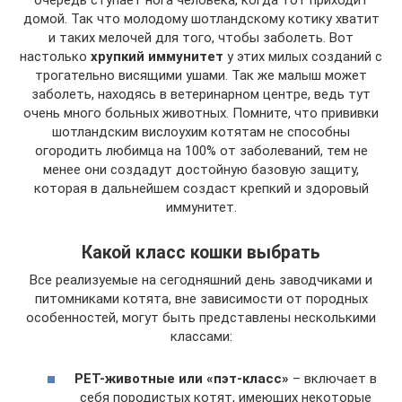
очередь ступает нога человека, когда тот приходит
домой. Так что молодому шотландскому котику хватит
и таких мелочей для того, чтобы заболеть. Вот
настолько
хрупкий иммунитет
у этих милых созданий с
трогательно висящими ушами. Так же малыш может
заболеть, находясь в ветеринарном центре, ведь тут
очень много больных животных. Помните, что прививки
шотландским вислоухим котятам не способны
огородить любимца на 100% от заболеваний, тем не
менее они создадут достойную базовую защиту,
которая в дальнейшем создаст крепкий и здоровый
иммунитет.
Какой класс кошки выбрать
Все реализуемые на сегодняшний день заводчиками и
питомниками котята, вне зависимости от породных
особенностей, могут быть представлены несколькими
классами:
PET-животные или «пэт-класс»
– включает в
себя породистых котят, имеющих некоторые