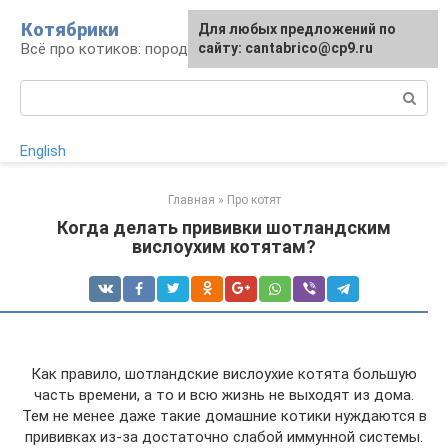
Перейти
Котябрики
Для любых предложений по
к
Всё про котиков: породы, содержание, уход
сайту: cantabrico@cp9.ru
контенту
Поиск:
English
Главная
»
Про котят
Когда делать прививки шотландским
вислоухим котятам?
Как правило, шотландские вислоухие котята большую
часть времени, а то и всю жизнь не выходят из дома.
Тем не менее даже такие домашние котики нуждаются в
прививках из-за достаточно слабой иммунной системы.