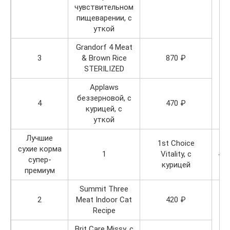
чувствительном
пищеварении, с
уткой
Grandorf 4 Meat
3
& Brown Rice
870 ₽
STERILIZED
Applaws
беззерновой, с
4
470 ₽
курицей, с
уткой
Лучшие
1st Choice
сухие корма
1
Vitality, с
43
супер-
курицей
премиум
Summit Three
2
Meat Indoor Cat
420 ₽
Recipe
Brit Care Missy, с