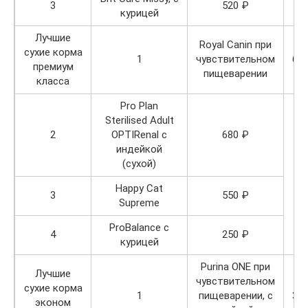
3
520 ₽
курицей
Лучшие
Royal Canin при
сухие корма
1
чувствительном
66
премиум
пищеварении
класса
Pro Plan
Sterilised Adult
2
OPTIRenal с
680 ₽
индейкой
(сухой)
Happy Cat
3
550 ₽
Supreme
ProBalance с
4
250 ₽
курицей
Purina ONE при
Лучшие
чувствительном
сухие корма
1
пищеварении, с
34
эконом