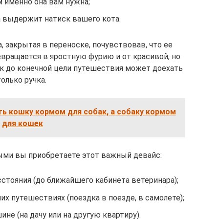
м именно она вам нужна;
а выдержит натиск вашего кота.
, закрытая в переноске, почувствовав, что ее
вращается в яростную фурию и от красивой, но
к до конечной цели путешествия может доехать
только ручка.
ь кошку кормом для собак, а собаку кормом
для кошек
рыми вы приобретаете этот важный девайс:
стояния (до ближайшего кабинета ветеринара);
х путешествиях (поездка в поезде, в самолете);
не (на дачу или на другую квартиру).