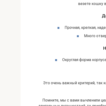
везете кошку в
Д
Прочная, крепкая, над
Много отвер
Н
Округлая форма корпус
Это очень важный критерий, так 
Помните, мы с вами вычленили цел
длительных путешествий, то приобре