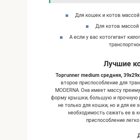
Для кошек и котов массой д
Для котов массой 
А если у вас котогигант кило
транспортное
Лучшие к
Toprunner medium средняя, 39х29
второе приспособление для тр
MODERNA. Она имеет массу преиму
форму крышки, большую и прочную 
не только для кошки, но и для ее
необходимость сажать ее в ко
приспособление легко