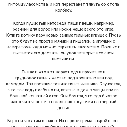
питомцу лакомства, и кот перестанет тянуть со стола
колбасу.
Когда пушистый непоседа тащит вещи, например,
резинки для волос или носки, чаще всего это игра.
Купите котику пару новых занимательных игрушек. Пусть
это будут не просто мячики и пищалки, а игрушки с
«секретом», куда можно спрятать лакомство. Пока кот
пытается его достать, он удовлетворит все свои
инстинкты.
Бывает, что кот ворует еду и прячет ее в
труднодоступных местах: под кроватью или под
комодом. Так проявляется инстинкт хищника. Случается,
что так ведут себя коты, взятые в дом с улицы или из
большой кошачьей стаи. Они боятся, что еда быстро
закончится, вот и откладывают кусочки на «черный
день».
Бороться с этим сложно. На первое время закройте все
места, куда ваш любимец может спрятать пищу. Со