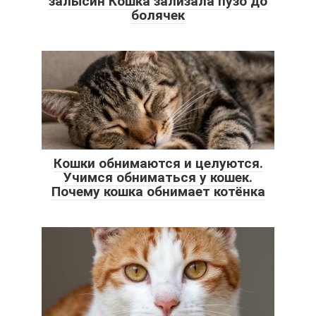
залысин Кошка зализала пузо до
болячек
Кошки обнимаются и целуются.
Учимся обниматься у кошек.
Почему кошка обнимает котёнка