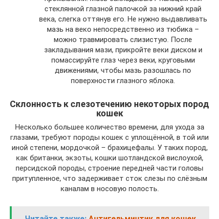
стеклянной глазной палочкой за нижний край
века, слегка оттянув его. Не нужно выдавливать
мазь на веко непосредственно из тюбика –
можно травмировать слизистую. После
закладывания мази, прикройте веки диском и
помассируйте глаз через веки, круговыми
движениями, чтобы мазь разошлась по
поверхности глазного яблока.
Склонность к слезотечению некоторых пород
кошек
Несколько большее количество времени, для ухода за
глазами, требуют породы кошек с уплощённой, в той или
иной степени, мордочкой – брахицефалы. У таких пород,
как британки, экзоты, кошки шотландской вислоухой,
персидской породы, строение передней части головы
притупленное, что задерживает сток слезы по слёзным
каналам в носовую полость.
Читайте также:
Антигельминтик для кошек