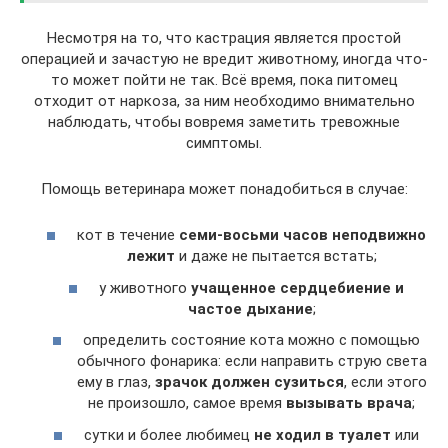
Несмотря на то, что кастрация является простой
операцией и зачастую не вредит животному, иногда что-
то может пойти не так. Всё время, пока питомец
отходит от наркоза, за ним необходимо внимательно
наблюдать, чтобы вовремя заметить тревожные
симптомы.
Помощь ветеринара может понадобиться в случае:
кот в течение
семи-восьми часов неподвижно
лежит
и даже не пытается встать;
у животного
учащенное сердцебиение и
частое дыхание
;
определить состояние кота можно с помощью
обычного фонарика: если направить струю света
ему в глаз,
зрачок должен сузиться
, если этого
не произошло, самое время
вызывать врача
;
сутки и более любимец
не ходил в туалет
или