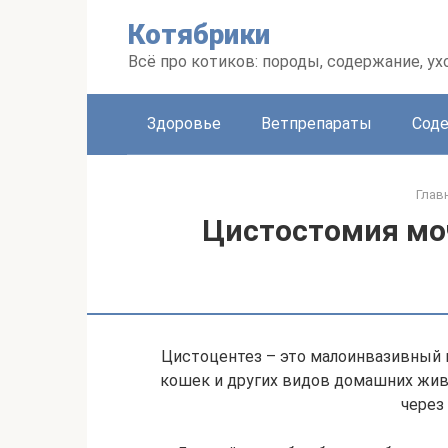
Перейти
Котябрики
к
контенту
Всё про котиков: породы, содержание, ух
Здоровье
Ветпрепараты
Соде
Глав
Цистостомия моч
Цистоцентез – это малоинвазивный м
кошек и других видов домашних жив
через