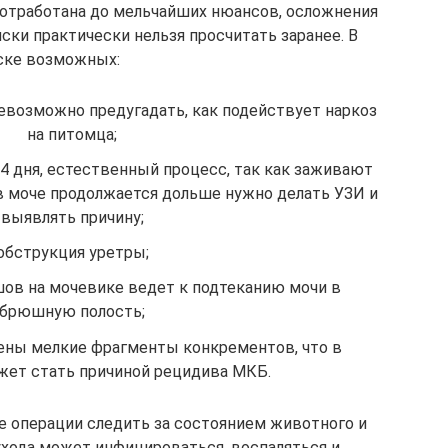
 отработана до мельчайших нюансов, осложнения
иски практически нельзя просчитать заранее. В
ске возможных:
невозможно предугадать, как подействует наркоз
на питомца;
-4 дня, естественный процесс, так как заживают
 в моче продолжается дольше нужно делать УЗИ и
выявлять причину;
обструкция уретры;
ов на мочевике ведет к подтеканию мочи в
брюшную полость;
ены мелкие фрагменты конкрементов, что в
ет стать причиной рецидива МКБ.
ле операции следить за состоянием животного и
ухода может инфицироваться, воспаляться и