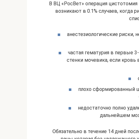
В ВЦ «РосВет» операция цистотомия
возникают в 0.1% случаев, когда р
спи
анестезиологические риски, 
частая гематурия в первые 3
стенки мочевика, если кровь
плохо сформированный ш
недостаточно полно удал
дальнейшем мож
Обязательно в течение 14 дней пос
раны которая без надлежащего 