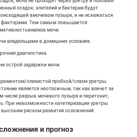
садок, моча не проходит через уретру и половые
ленный осадок, эпителий и бактерии будут
роисходящей вмочевом пузыре, и не искажаться
 факторами. Тем самым повышается
мативностьанализа мочи.
чи владельцами в домашних условиях.
рочная диагностика.
м острой задержки мочи.
крементом/слизистой пробкой/спазм уретры,
тояние является неотложным, так как влечет за
ом числе разрыв мочевого пузыря и перитонит,
ь. При невозможности катетеризации уретры
с высоким риском развития осложнений.
сложнения и прогноз