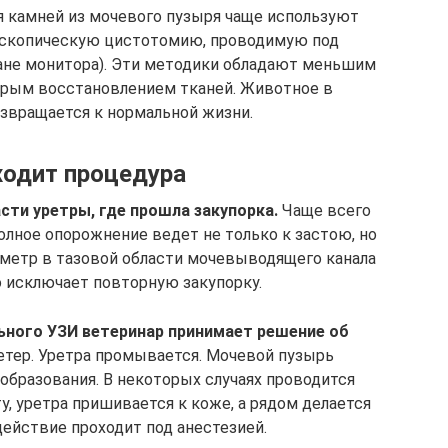
я камней из мочевого пузыря чаще используют
оскопическую цистотомию, проводимую под
ане монитора). Эти методики обладают меньшим
трым восстановлением тканей. Животное в
звращается к нормальной жизни.
ходит процедура
сти уретры, где прошла закупорка.
Чаще всего
олное опорожнение ведет не только к застою, но
аметр в тазовой области мочевыводящего канала
о исключает повторную закупорку.
льного УЗИ ветеринар принимает решение об
тетер. Уретра промывается. Мочевой пузырь
 образования. В некоторых случаях проводится
у, уретра пришивается к коже, а рядом делается
действие проходит под анестезией.