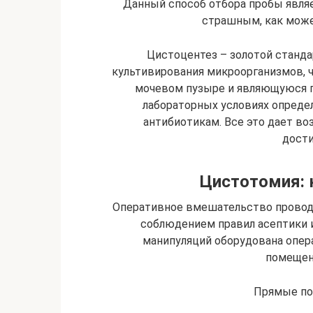
Данный способ отбора пробы явля
страшным, как может
Цистоцентез – золотой станда
культивирования микроорганизмов, 
мочевом пузыре и являющуюся п
лабораторных условиях опреде
антибиотикам. Все это дает в
дости
Цистотомия: 
Оперативное вмешательство проводи
соблюдением правил асептики и
манипуляций оборудована опер
помещен
Прямые по