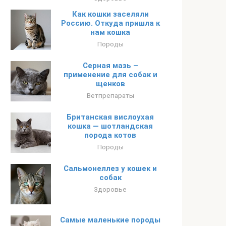
Как кошки заселяли
Россию. Откуда пришла к
нам кошка
Породы
Серная мазь –
применение для собак и
щенков
Ветпрепараты
Британская вислоухая
кошка — шотландская
порода котов
Породы
Сальмонеллез у кошек и
собак
Здоровье
Самые маленькие породы