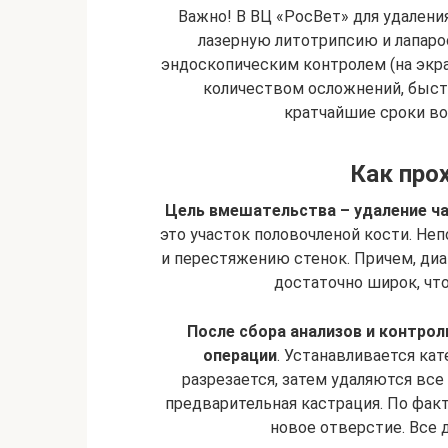
Важно! В ВЦ «РосВет» для удалени
лазерную литотрипсию и лапар
эндоскопическим контролем (на экр
количеством осложнений, быс
кратчайшие сроки во
Как про
Цель вмешательства – удаление ча
это участок половочленой кости. Неп
и перестяжению стенок. Причем, ди
достаточно широк, чт
После сбора анализов и контро
операции
. Устанавливается ка
разрезается, затем удаляются все
предварительная кастрация. По факт
новое отверстие. Все 