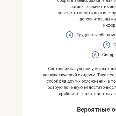
собрать анализ, захватывая о
органы, а значит выяв
соответствовать картине, п
дополнительными
инфор
Трудности сбора мо
С
Синдро
Состояние закупорки уретры кон
неопластический синдром. Такое сос
собой ряд других осложнений, в т
острую почечную недостаточност
прибегают к цистоцентезу 
Вероятные о