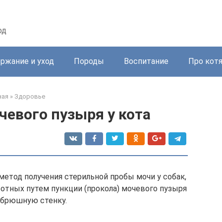
од
ржание и уход
Породы
Воспитание
Про кот
ная
»
Здоровье
евого пузыря у кота
етод получения стерильной пробы мочи у собак,
отных путем пункции (прокола) мочевого пузыря
 брюшную стенку.