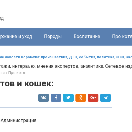
од
ржание и уход
Породы
Воспитание
Про кот
е новости Воронежа: происшествия, ДТП, события, политика, ЖКХ, эк
ажи, интервью, мнения экспертов, аналитика. Сетевое и
ная
»
Про котят
тов и кошек:
5Администрация