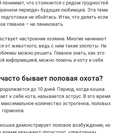
понимает, что столкнется с рядом трудностей.
брачном периоде» будущих любимцев. Эта тема
подготовки не обойтись. Итак, что делать если
мое главное – не паниковать.
вствует настроение хозяина. Многие начинают
я от животного, ведь с ним такие хлопоты. Не
облемы можно решить. Главное знать, как это
ой информацией, можно помочь и коту и себе.
 часто бывает половая охота?
родолжается до 10 дней. Период, когда кошка
ает к себе кота, называется эструс. В это время
максимальное количество эстрогенов, половых
гормонов.
) кошка демонстрирует половое возбуждение, но
о время называют проэструс, «предтечка».