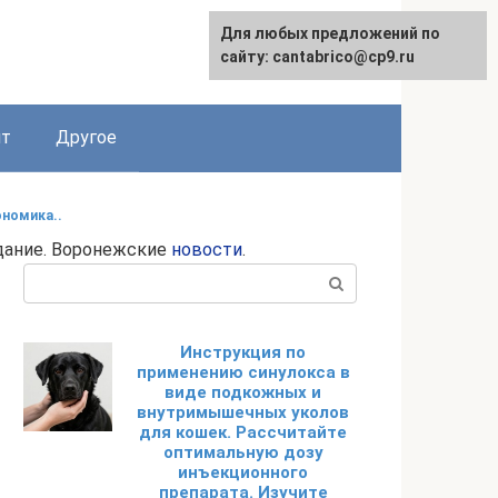
Для любых предложений по
English
сайту: cantabrico@cp9.ru
ят
Другое
ономика..
здание. Воронежские
новости
.
Поиск:
Инструкция по
применению синулокса в
виде подкожных и
внутримышечных уколов
для кошек. Рассчитайте
оптимальную дозу
инъекционного
препарата. Изучите