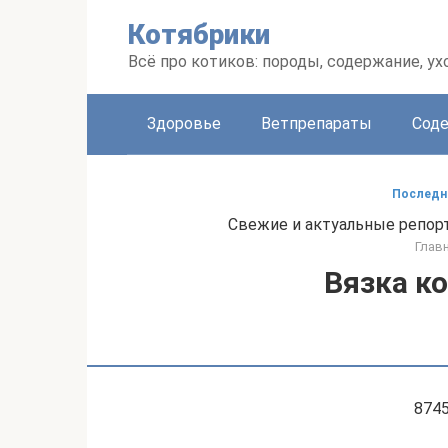
Перейти
Котябрики
к
контенту
Всё про котиков: породы, содержание, ух
Здоровье
Ветпрепараты
Соде
Последни
Свежие и актуальные репорт
Глав
Вязка ко
874