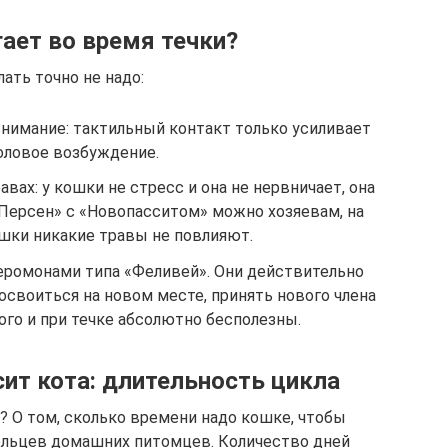
гает во время течки?
лать точно не надо:
внимание: тактильный контакт только усиливает
оловое возбуждение.
вах: у кошки не стресс и она не нервни­чает, она
«Персен» с «Новопасситом» можно хозяевам, на
шки никакие травы не повлияют.
еромонами типа «Феливей». Они действительно
освоиться на новом месте, принять нового члена
ого и при течке абсолютно бесполезны.
ит кота: длительность цикла
? О том, сколько времени надо кошке, чтобы
дельцев домашних питомцев. Количество дней