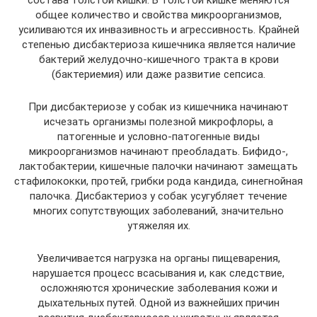
состава толстой кишки. В толстой кишке меняются
общее количество и свойства микроорганизмов,
усиливаются их инвазивность и агрессивность. Крайней
степенью дисбактериоза кишечника является наличие
бактерий желудочно-кишечного тракта в крови
(бактериемия) или даже развитие сепсиса.
При дисбактериозе у собак из кишечника начинают
исчезать организмы полезной микрофлоры, а
патогенные и условно-патогенные виды
микроорганизмов начинают преобладать. Бифидо-,
лактобактерии, кишечные палочки начинают замещать
стафилококки, протей, грибки рода кандида, синегнойная
палочка. Дисбактериоз у собак усугубляет течение
многих сопутствующих заболеваний, значительно
утяжеляя их.
Увеличивается нагрузка на органы пищеварения,
нарушается процесс всасывания и, как следствие,
осложняются хронические заболевания кожи и
дыхательных путей. Одной из важнейших причин