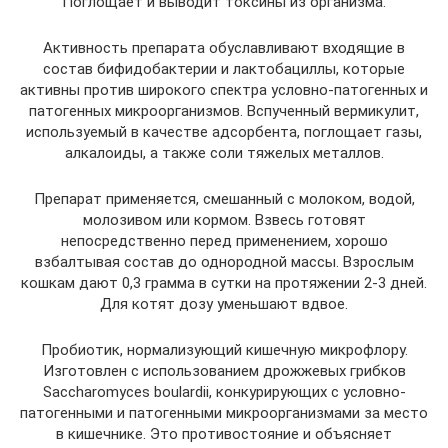
Поглощает и выводит токсины из организма.
Активность препарата обуславливают входящие в
состав бифидобактерии и лактобациллы, которые
активны против широкого спектра условно-патогенных и
патогенных микроорганизмов. Вспученный вермикулит,
используемый в качестве адсорбента, поглощает газы,
алкалоиды, а также соли тяжелых металлов.
Препарат применяется, смешанный с молоком, водой,
молозивом или кормом. Взвесь готовят
непосредственно перед применением, хорошо
взбалтывая состав до однородной массы. Взрослым
кошкам дают 0,3 грамма в сутки на протяжении 2-3 дней.
Для котят дозу уменьшают вдвое.
Пробиотик, нормализующий кишечную микрофлору.
Изготовлен с использованием дрожжевых грибков
Saccharomyces boulardii, конкурирующих с условно-
патогенными и патогенными микроорганизмами за место
в кишечнике. Это противостояние и объясняет