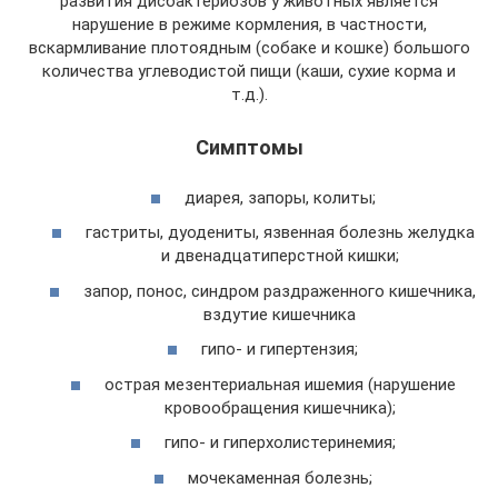
развития дисбактериозов у животных является
нарушение в режиме кормления, в частности,
вскармливание плотоядным (собаке и кошке) большого
количества углеводистой пищи (каши, сухие корма и
т.д.).
Симптомы
диарея, запоры, колиты;
гастриты, дуодениты, язвенная болезнь желудка
и двенадцатиперстной кишки;
запор, понос, синдром раздраженного кишечника,
вздутие кишечника
гипо- и гипертензия;
острая мезентериальная ишемия (нарушение
кровообращения кишечника);
гипо- и гиперхолистеринемия;
мочекаменная болезнь;