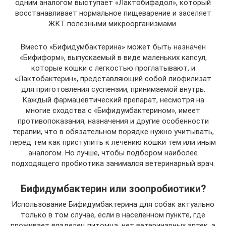
одним аналогом выступает «Лактобифадол», который
восстанавливает нормальное пищеварение и заселяет
ЖКТ полезными микроорганизмами.
Вместо «Бифидумбактерина» может быть назначен
«Бифиформ», выпускаемый в виде маленьких капсул,
которые кошки с легкостью проглатывают, и
«Лактобактерин», представляющий собой лиофилизат
для приготовления суспензии, принимаемой внутрь.
Каждый фармацевтический препарат, несмотря на
многие сходства с «Бифидумбактерином», имеет
противопоказания, назначения и другие особенности
терапии, что в обязательном порядке нужно учитывать,
перед тем как приступить к лечению кошки тем или иным
аналогом. Но лучше, чтобы подбором наиболее
подходящего пробиотика занимался ветеринарный врач.
Бифидумбактерин или зоопробиотики?
Использование Бифидумбактерина для собак актуально
только в том случае, если в населенном пункте, где
проживает владелец питомца, нет ветеринарных аптек, а