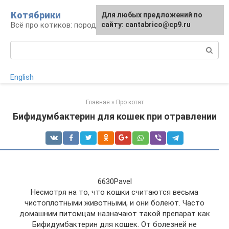
Перейти
Котябрики
Для любых предложений по
к
Всё про котиков: породы, содержание, уход
сайту: cantabrico@cp9.ru
контенту
Поиск:
English
Главная
»
Про котят
Бифидумбактерин для кошек при отравлении
6630Pavel
Несмотря на то, что кошки считаются весьма
чистоплотными животными, и они болеют. Часто
домашним питомцам назначают такой препарат как
Бифидумбактерин для кошек. От болезней не