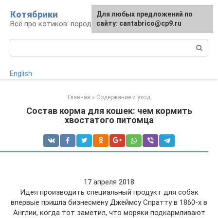
Перейти
Котябрики
Для любых предложений по
к
Всё про котиков: породы, содержание, уход
сайту: cantabrico@cp9.ru
контенту
Поиск:
English
Главная
»
Содержание и уход
Состав корма для кошек: чем кормить
хвостатого питомца
17 апреля 2018
Идея производить специальный продукт для собак
впервые пришла бизнесмену Джеймсу Спратту в 1860-х в
Англии, когда тот заметил, что моряки подкармливают