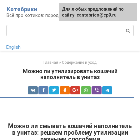
Перейти
Котябрики
Для любых предложений по
к
Всё про котиков: породы, содержание, уход
сайту: cantabrico@cp9.ru
контенту
Поиск:
English
Главная
»
Содержание и уход
Можно ли утилизировать кошачий
наполнитель в унитаз
Можно ли смывать кошачий наполнитель
в унитаз: решаем проблему утилизации
разными способами