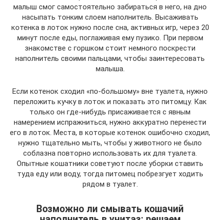
малыш смог самостоятельно забираться в него, на дно
насыпать тонким слоем наполнитель. Высаживать
котенка в лоток нужно после сна, активных игр, через 20
минут после еды, поглаживая ему пузико. При первом
знакомстве с горшком стоит немного поскрести
наполнитель своими пальцами, чтобы заинтересовать
малыша.
Если котенок сходил «по-большому» вне туалета, нужно
переложить кучку в лоток и показать это питомцу. Как
только он где-нибудь присаживается с явным
намерением испражниться, нужно аккуратно перенести
его в лоток. Места, в которые котенок ошибочно сходил,
нужно тщательно мыть, чтобы у животного не было
соблазна повторно использовать их для туалета.
Опытные кошатники советуют после уборки ставить
туда еду или воду, тогда питомец побрезгует ходить
рядом в туалет.
Возможно ли смывать кошачий
наполнитель в унитаз: решаем