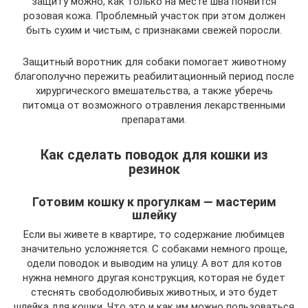
защиту можно, как только на месте шва появится
розовая кожа. Проблемный участок при этом должен
быть сухим и чистым, с признаками свежей поросли.
Защитный воротник для собаки помогает животному
благополучно пережить реабилитационный период после
хирургического вмешательства, а также уберечь
питомца от возможного отравления лекарственными
препаратами.
Как сделать поводок для кошки из
резинок
Готовим кошку к прогулкам — мастерим
шлейку
Если вы живете в квартире, то содержание любимцев
значительно усложняется. С собаками немного проще,
одели поводок и выводим на улицу. А вот для котов
нужна немного другая конструкция, которая не будет
стеснять свободолюбивых животных, и это будет
шлейка для кошки. Что это и как им можно пользоваться