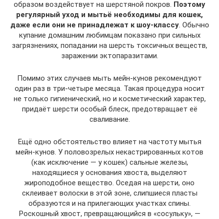
образом воздействует на шерстяной покров.
Поэтому
регулярный уход и мытьё необходимы для кошек,
даже если они не принадлежат к шоу-классу
. Обычно
купание домашним любимцам показано при сильных
загрязнениях, попадании на шерсть токсичных веществ,
заражении эктопаразитами.
Помимо этих случаев мыть мейн-кунов рекомендуют
один раз в три-четыре месяца. Такая процедура носит
не только гигиенический, но и косметический характер,
придаёт шерсти особый блеск, предотвращает её
сваливание.
Ещё одно обстоятельство влияет на частоту мытья
мейн-кунов. У половозрелых некастрированных котов
(как исключение — у кошек) сальные железы,
находящиеся у основания хвоста, выделяют
жироподобное вещество. Оседая на шерсти, оно
склеивает волоски в этой зоне, слипшиеся пласты
образуются и на прилегающих участках спины.
Роскошный хвост, превращающийся в «сосульку», —