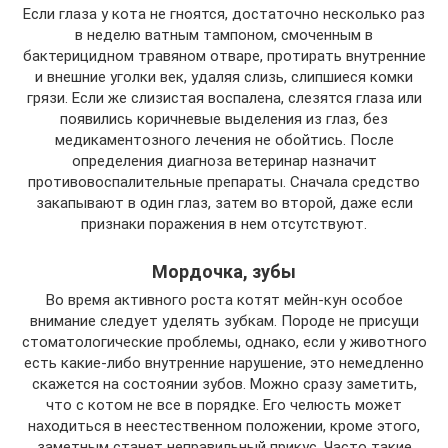
Если глаза у кота не гноятся, достаточно несколько раз
в неделю ватным тампоном, смоченным в
бактерицидном травяном отваре, протирать внутренние
и внешние уголки век, удаляя слизь, слипшиеся комки
грязи. Если же слизистая воспалена, слезятся глаза или
появились коричневые выделения из глаз, без
медикаментозного лечения не обойтись. После
определения диагноза ветеринар назначит
противовоспалительные препараты. Сначала средство
закапывают в один глаз, затем во второй, даже если
признаки поражения в нем отсутствуют.
Мордочка, зубы
Во время активного роста котят мейн-кун особое
внимание следует уделять зубкам. Породе не присущи
стоматологические проблемы, однако, если у животного
есть какие-либо внутренние нарушение, это немедленно
скажется на состоянии зубов. Можно сразу заметить,
что с котом не все в порядке. Его челюсть может
находиться в неестественном положении, кроме этого,
заметным станет неправильный прикус. Часто такие