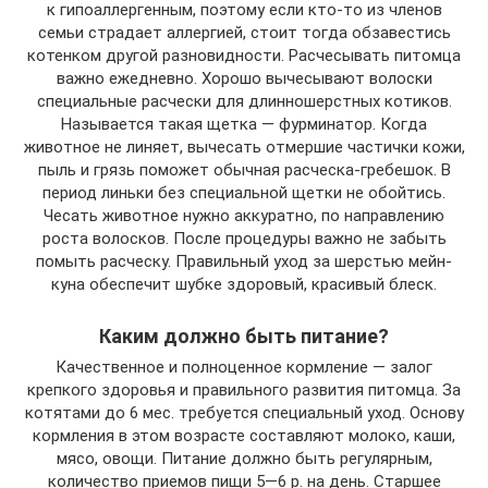
к гипоаллергенным, поэтому если кто-то из членов
семьи страдает аллергией, стоит тогда обзавестись
котенком другой разновидности. Расчесывать питомца
важно ежедневно. Хорошо вычесывают волоски
специальные расчески для длинношерстных котиков.
Называется такая щетка — фурминатор. Когда
животное не линяет, вычесать отмершие частички кожи,
пыль и грязь поможет обычная расческа-гребешок. В
период линьки без специальной щетки не обойтись.
Чесать животное нужно аккуратно, по направлению
роста волосков. После процедуры важно не забыть
помыть расческу. Правильный уход за шерстью мейн-
куна обеспечит шубке здоровый, красивый блеск.
Каким должно быть питание?
Качественное и полноценное кормление — залог
крепкого здоровья и правильного развития питомца. За
котятами до 6 мес. требуется специальный уход. Основу
кормления в этом возрасте составляют молоко, каши,
мясо, овощи. Питание должно быть регулярным,
количество приемов пищи 5—6 р. на день. Старшее