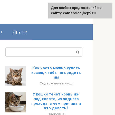
Для любых предложений по
English
сайту: cantabrico@cp9.ru
ят
Другое
Поиск:
Как часто можно купать
кошек, чтобы не вредить
им
Содержание и уход
У кошки течет кровь из-
под хвоста, из заднего
прохода: в чем причина и
что делать?
Здоровье