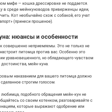
ом мифе — кошка дрессировке не поддается.
у в среде мейнкуноводов приверженцы идеи,
ить. Кот необычайно схож с собакой, его учат
апорт» (принеси прошеное).
уна: нюансы и особенности
к совершенно неприемлемы. Это не только не
настроит питомца против вас. Особенно это
нии уравновешенного, но обладающего чувством
 достоинства, мейн-куна.
уровым наказанием для вашего питомца должно
 сделанное строгим голосом.
о любимца, подобного обращения мейн-кун не
общайтесь со своим котенком, разговаривайте с
тонациям, которые выражают одобрение или