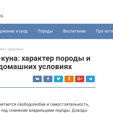
од
ржание и уход
Породы
Воспитание
Про кот
ная
»
Здоровье
куна: характер породы и
 домашних условиях
читается свободолюбие и самостоятельность,
я под сомнение владельцами породы. Доводы