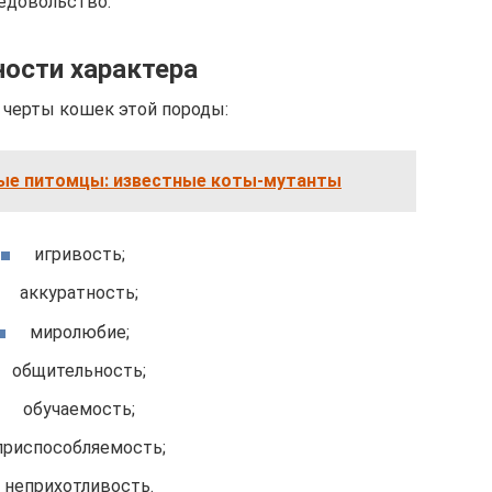
едовольство.
ости характера
 черты кошек этой породы:
ые питомцы: известные коты-мутанты
игривость;
аккуратность;
миролюбие;
общительность;
обучаемость;
приспособляемость;
неприхотливость.