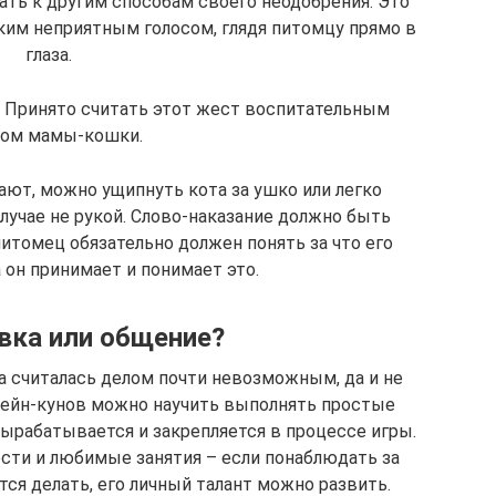
гать к другим способам своего неодобрения. Это
ким неприятным голосом, глядя питомцу прямо в
глаза.
. Принято считать этот жест воспитательным
ом мамы-кошки.
гают, можно ущипнуть кота за ушко или легко
случае не рукой. Слово-наказание должно быть
итомец обязательно должен понять за что его
 он принимает и понимает это.
вка или общение?
 считалась делом почти невозможным, да и не
мейн-кунов можно научить выполнять простые
рабатывается и закрепляется в процессе игры.
сти и любимые занятия – если понаблюдать за
тся делать, его личный талант можно развить.