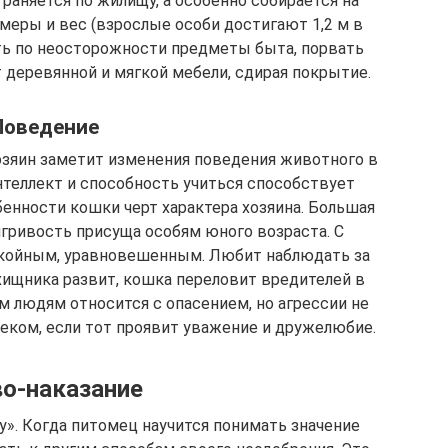
раняется по жилищу, а особенно собирается на
меры и вес (взрослые особи достигают 1,2 м в
мать по неосторожности предметы быта, порвать
 деревянной и мягкой мебели, сдирая покрытие.
Поведение
озяин заметит изменения поведения животного в
нтеллект и способность учиться способствует
енности кошки черт характера хозяина. Большая
игривость присуща особям юного возраста. С
окойным, уравновешенным. Любит наблюдать за
ищника развит, кошка переловит вредителей в
м людям относится с опасением, но агрессии не
еком, если тот проявит уважение и дружелюбие.
о-наказание
». Когда питомец научится понимать значение