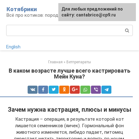
Перейти
Котябрики
Для любых предложений по
к
Всё про котиков: породы, содержание, уход
сайту: cantabrico@cp9.ru
контенту
Поиск:
English
Главная
»
Ветпрепараты
В каком возрасте лучше всего кастрировать
Мейн Куна?
Зачем нужна кастрация, плюсы и минусы
Кастрация – операция, в результате которой кот
лишается семенников (яичек). Гормональный фон
животного изменяется, либидо падает, питомец
перестает метить территорию и вопить по ночам,