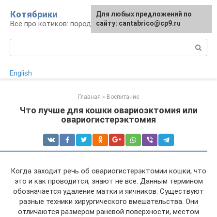
Перейти
Котябрики
Для любых предложений по
к
Всё про котиков: породы, содержание, уход
сайту: cantabrico@cp9.ru
контенту
Поиск:
English
Главная
»
Воспитание
Что лучше для кошки овариоэктомия или
овариогистерэктомия
Когда заходит речь об овариогистерэктомии кошки, что
это и как проводится, знают не все. Данным термином
обозначается удаление матки и яичников. Существуют
разные техники хирургического вмешательства. Они
отличаются размером раневой поверхности, местом