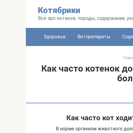
Перейти
Котябрики
к
контенту
Всё про котиков: породы, содержание, ух
Здоровье
Ветпрепараты
Соде
Глав
Как часто котенок до
бо
Как часто кот ходи
В норме организм животного дол