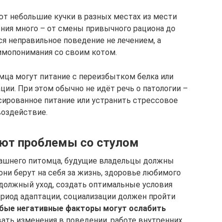
т небольшие кучки в разных местах из мести
ения много – от смены привычного рациона до
ся неправильное поведение не лечением, а
имопонимания со своим котом.
мца могут питание с переизбытком белка или
ции. При этом обычно не идёт речь о патологии –
сированное питание или устранить стрессовое
воздействие.
ют проблемы со стулом
машнего питомца, будущие владельцы должны
ни берут на себя за жизнь, здоровье любимого
 должный уход, создать оптимальные условия
ериод адаптации, социализации должен пройти
бые негативные факторы могут ослабить
вать изменения в поведении, работе внутренних