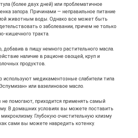
ула (более двух дней) или проблематичное
тенка запора. Причинами — неправильное питание
емой животным воды. Однако все может быть
детельствовать о заболевании, причем не только
о-кишечного тракта.
 добавив в пищу немного растительного масла.
йствие наличие в рационе овощей, круп и
олочных продуктов.
то используют медикаментозные слабители типа
Эспумизан» или вазелиновое масло.
ды не помогают, приходится применять самый
зму. В домашних условиях вы можете поставить
 микроклизму. Глубокую очистительную клизму
 как сами вы можете навредить котенку.