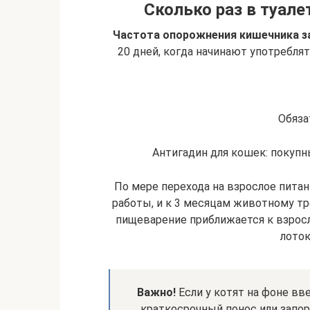
Сколько раз в туале
Частота опорожнения кишечника з
20 дней, когда начинают употреблят
Обяза
Антигадин для кошек: покуп
По мере перехода на взрослое пита
работы, и к 3 месяцам животному тре
пищеварение приближается к взрос
лоток
Важно!
Если у котят на фоне вв
краткосрочный понос или запор