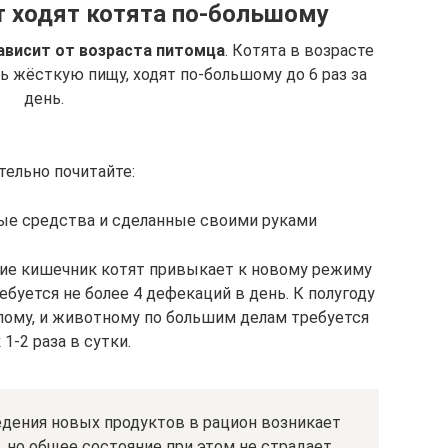
т ходят котята по-большому
ависит от возраста питомца
. Котята в возрасте
ь жёсткую пищу, ходят по-большому до 6 раз за
день.
тельно почитайте:
ные средства и сделанные своими руками
ние кишечник котят привыкает к новому режиму
буется не более 4 дефекаций в день. К полугоду
лому, и животному по большим делам требуется
 1-2 раза в сутки.
едения новых продуктов в рацион возникает
, но общее состояние при этом не страдает,