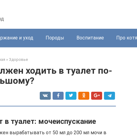
од
ржание и уход
Породы
Воспитание
Про кот
ная
»
Здоровье
лжен ходить в туалет по-
льшому?
т в туалет: мочеиспускание
жен вырабатывать от 50 мл до 200 мл мочи в