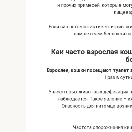
и прочих примесей, которые мог
пищевар
Если ваш котенок активен, игрив, жи
вам не о чем беспокоитьс
Как часто взрослая ко
б
Взрослея, кошки посещают туалет 
1 раз в сут
У некоторых животных дефекация про
наблюдается. Такое явление – и
Опасность для питомца возника
Частота опорожнения киш