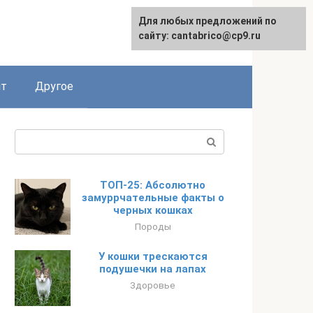
Для любых предложений по
English
сайту: cantabrico@cp9.ru
ят
Другое
Поиск:
ТОП-25: Абсолютно
замуррчательные факты о
черных кошках
Породы
У кошки трескаются
подушечки на лапах
Здоровье