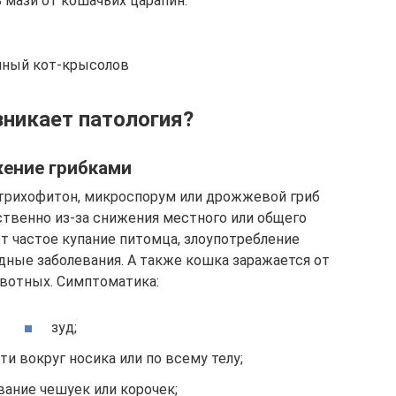
 мази от кошачьих царапин.
ный кот-крысолов
никает патология?
ение грибками
трихофитон, микроспорум или дрожжевой гриб
твенно из-за снижения местного или общего
т частое купание питомца, злоупотребление
дные заболевания. А также кошка заражается от
вотных. Симптоматика:
зуд;
и вокруг носика или по всему телу;
вание чешуек или корочек;