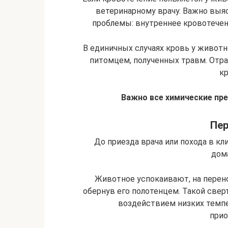
ветеринарному врачу. Важно выя
проблемы: внутреннее кровотечени
В единичных случаях кровь у животн
питомцем, полученных травм. От
к
Важно все химические пр
Пе
До приезда врача или похода в к
дом
Животное успокаивают, на перено
обернув его полотенцем. Такой свер
воздействием низких темп
прио