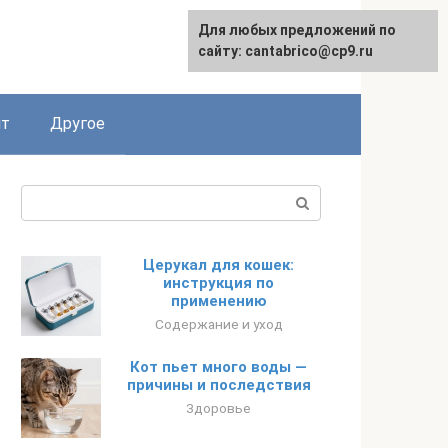
Для любых предложений по
English
сайту: cantabrico@cp9.ru
ят
Другое
Поиск:
Церукал для кошек:
инструкция по
применению
Содержание и уход
Кот пьет много воды —
причины и последствия
Здоровье