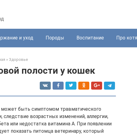
од
ржание и уход
Породы
Воспитание
Про кот
ная
»
Здоровье
овой полости у кошек
это может быть симптомом травматического
, следствие возрастных изменений, аллергии,
бета или недостатка витамина А. При появлении
дует показать питомца ветеринару, который