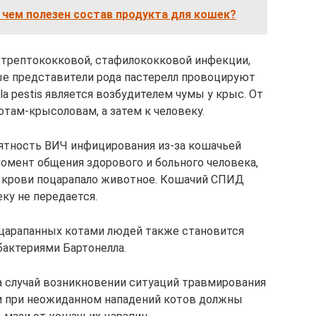
 чем полезен состав продукта для кошек?
стрептококковой, стафилококковой инфекции,
ные представители рода пастерелл провоцируют
lla pestis является возбудителем чумы у крыс. От
отам-крысоловам, а затем к человеку.
оятность ВИЧ инфицирования из-за кошачьей
омент общения здорового и больного человека,
о крови поцарапало животное. Кошачий СПИД
ку не передается.
оцарапанных котами людей также становится
бактериями Бартонелла.
 случай возникновении ситуаций травмирования
и при неожиданном нападений котов должны