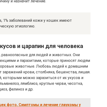
чину и назначит лечение.
в, 1% заболеваний кожи у кошек имеют
ическую этиологию.
кусов и царапин для человека
, равноопасные для людей и животных. Они
екциями и паразитами, которые приносят людям
воровые животные. Любовь людей к домашним
 заражений крови, столбняка, бешенства, лишая.
, которыми можно заразиться от их укусов и
льманелоз, лямблиоз, круглые черви, чесотка,
иоз, фелиноз и др.
шек фото. Симптомы и лечение глаукомы у