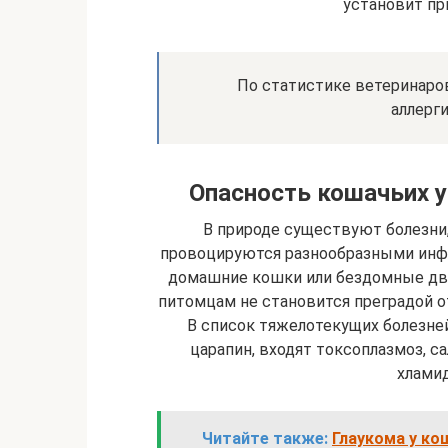
установит при
По статистике ветеринаро
аллерг
Опасность кошачьих у
В природе существуют болезни
провоцируются разнообразными инф
домашние кошки или бездомные д
питомцам не становится преградой от
В список тяжелотекущих болезней
царапин, входят токсоплазмоз, са
хламид
Читайте также:
Глаукома у ко