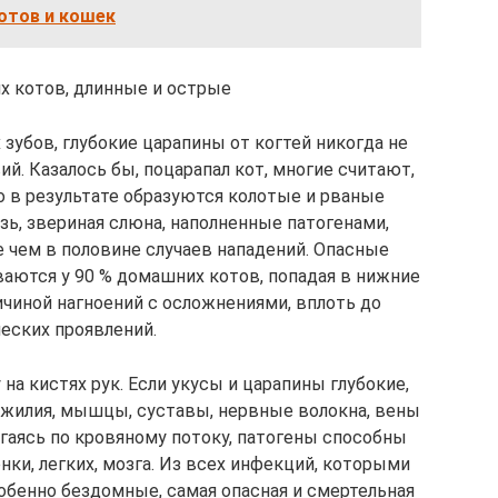
отов и кошек
х котов, длинные и острые
зубов, глубокие царапины от когтей никогда не
й. Казалось бы, поцарапал кот, многие считают,
о в результате образуются колотые и рваные
язь, звериная слюна, наполненные патогенами,
чем в половине случаев нападений. Опасные
аются у 90 % домашних котов, попадая в нижние
ичиной нагноений с осложнениями, вплоть до
еских проявлений.
а кистях рук. Если укусы и царапины глубокие,
ожилия, мышцы, суставы, нервные волокна, вены
гаясь по кровяному потоку, патогены способны
нки, легких, мозга. Из всех инфекций, которыми
обенно бездомные, самая опасная и смертельная