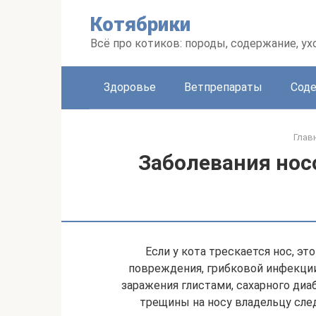
Перейти
Котябрики
к
контенту
Всё про котиков: породы, содержание, ух
Здоровье
Ветпрепараты
Соде
Глав
Заболевания нос
Если у кота трескается нос, 
повреждения, грибковой инфекции
заражения глистами, сахарного диа
трещины на носу владельцу сле