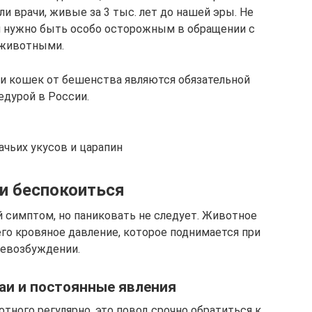
и врачи, живые за 3 тыс. лет до нашей эры. Не
 и нужно быть особо осторожным в обращении с
животными.
и кошек от бешенства являются обязательной
едурой в России.
чьих укусов и царапин
и беспокоиться
 симптом, но паниковать не следует. Животное
его кровяное давление, которое поднимается при
евозбуждении.
аи и постоянные явления
тного регулярно, это повод срочно обратиться к