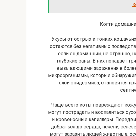
к
Когти домашни
Укусы от острых и тонких кошачьих 
остаются без негативных последстви
если он домашний, не страшно, н
глубокие раны. В них попадает гр
вызывающими заражения в более 
микроорганизмы, которые обнаружив
слои эпидермиса, становятся пр
септич
Чаще всего коты повреждают кожу н
могут пострадать и воспалиться сух
и кровеносные капилляры. Передви
добраться до сердца, печени, селезе
могут заразить людей животные, ос