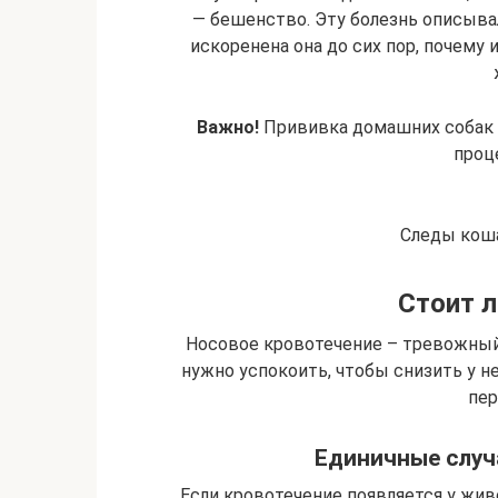
— бешенство. Эту болезнь описывал
искоренена она до сих пор, почему
Важно!
Прививка домашних собак 
проц
Следы коша
Стоит л
Носовое кровотечение – тревожный
нужно успокоить, чтобы снизить у н
пер
Единичные случ
Если кровотечение появляется у живо