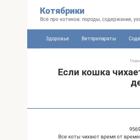
Перейти
Котябрики
к
контенту
Всё про котиков: породы, содержание, ух
Здоровье
Ветпрепараты
Соде
Глав
Если кошка чихает
д
956
Все коты чихают время от времен