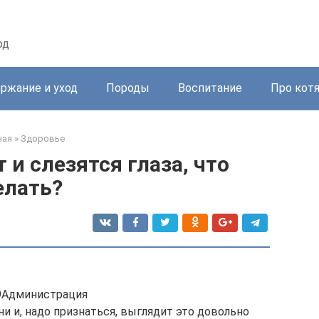
од
ржание и уход
Породы
Воспитание
Про кот
ная
»
Здоровье
 и слезятся глаза, что
елать?
9Администрация
и и, надо признаться, выглядит это довольно