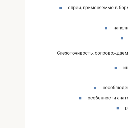
спреи, применяемые в бор
наполн
Слезоточивость, сопровождаемая
ин
несоблюден
особенности анат
р