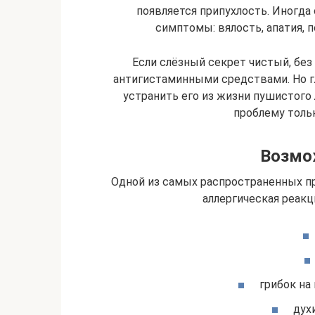
появляется припухлость. Иногд
симптомы: вялость, апатия, 
Если слёзный секрет чистый, без
антигистаминными средствами. Но гл
устранить его из жизни пушистого
проблему толь
Возмо
Одной из самых распространенных п
аллергическая реакц
грибок на
духи