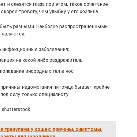
ет и слезятся глаза при этом, такое сочетание
орее тревогу, чем улыбку у его хозяина.
т быть разными. Наиболее распространенными
являются:
 инфекционные заболевания;
еакция на какой-либо раздражитель;
попадание инородных тел в нос
 причины недомогания питомца бывает крайне
под силу только специалисту.
 shutterstock
я гранулема у кошек: причины, симптомы,
советы для заводчиков