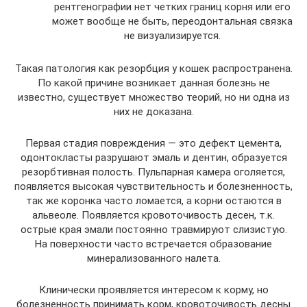
рентгенографии нет четких границ корня или его
может вообще не быть, переодонтальная связка
не визуализируется.
Такая патология как резорбция у кошек распространена.
По какой причине возникает данная болезнь не
известно, существует множество теорий, но ни одна из
них не доказана.
Первая стадия повреждения — это дефект цемента,
одонтокласты разрушают эмаль и дентин, образуется
резорбтивная полость. Пульпарная камера оголяется,
появляется высокая чувствительность и болезненность,
так же коронка часто ломается, а корни остаются в
альвеоле. Появляется кровоточивость десен, т.к.
острые края эмали постоянно травмируют слизистую.
На поверхности часто встречается образование
минерализованного налета.
Клинически проявляется интересом к корму, но
болезненность принимать корм, кровоточивость десны