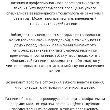
питания и профессионального профилактического
лечения (что подразумевает посещение узкого
специалиста ветеринарного стоматолога не реже чем 1
раз в год). Может проявляться как ювенильный
гиперпластический гингивит.
Наблюдается у некоторых молодых чистопородных
кошек (абиссинской и персидской), а так же у котят
других пород. Ранний ювенильный гингивит это
непролиферативный гингивит, наблюдаемый при
временных и постоянных зубах у персидских котят.
Ювенильный гингивит-периодонтит наблюдается у
чистопородных котят, таких как мейн-кунов и сиамских
кошек.
Возникают толстые отложения зубного налёта и камня,
что приводит к гиперемии и отёчности дёсен.
Гингивит быстро прогрессирует, приводя к необратимым
разрушениям, потери прикрепления дёсен, глубоких
пародонтальных карманов, а так же разряжением