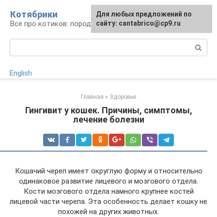
Перейти
Котябрики
Для любых предложений по
к
Всё про котиков: породы, содержание, уход
сайту: cantabrico@cp9.ru
контенту
Поиск:
English
Главная
»
Здоровье
Гингивит у кошек. Причины, симптомы,
лечение болезни
Кошачий череп имеет округлую форму и относительно
одинаковое развитие лицевого и мозгового отдела.
Кости мозгового отдела намного крупнее костей
лицевой части черепа. Эта особенность делает кошку не
похожей на других животных.