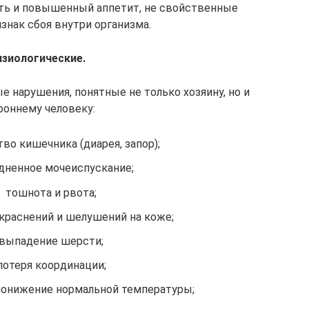
ть и повышенный аппетит, не свойственные
знак сбоя внутри организма.
изиологические.
е нарушения, понятные не только хозяину, но и
роннему человеку:
во кишечника (диарея, запор);
дненное мочеиспускание;
тошнота и рвота;
краснений и шелушений на коже;
выпадение шерсти;
отеря координации;
онижение нормальной температуры;