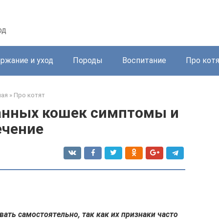
од
ржание и уход
Породы
Воспитание
Про кот
ная
»
Про котят
анных кошек симптомы и
ечение
ать самостоятельно, так как их признаки часто