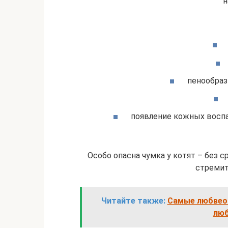
н
пенообразн
появление кожных воспа
Особо опасна чумка у котят – без с
стремит
Читайте также:
Самые любвео
люб