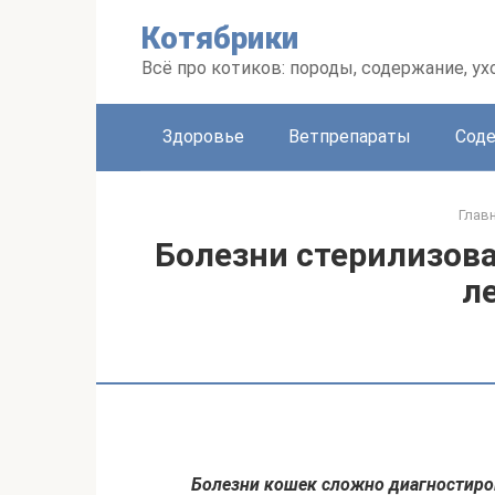
Перейти
Котябрики
к
контенту
Всё про котиков: породы, содержание, ух
Здоровье
Ветпрепараты
Соде
Глав
Болезни стерилизов
л
Болезни кошек сложно диагностиров