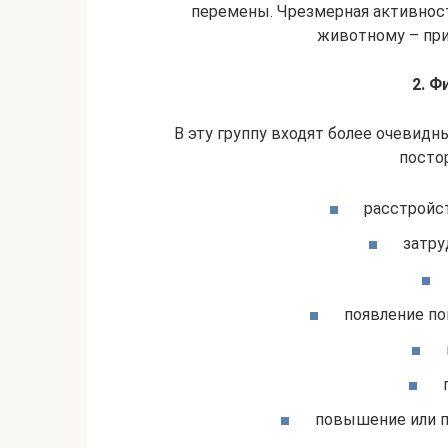
перемены. Чрезмерная активнос
животному – при
2. Ф
В эту группу входят более очевидны
посто
расстройст
затру
появление по
п
повышение или п