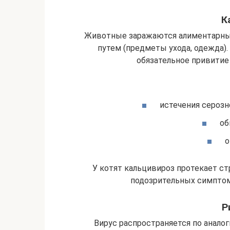
К
Животные заражаются алиментарным
путем (предметы ухода, одежда)
обязательное привитие 
истечения серозно
об
о
У котят кальцивироз протекает ст
подозрительных симптом
Р
Вирус распространяется по аналог