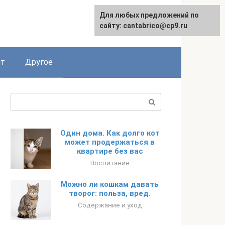
Для любых предложений по
English
сайту: cantabrico@cp9.ru
ят
Другое
Поиск:
Один дома. Как долго кот
может продержаться в
квартире без вас
Воспитание
Можно ли кошкам давать
творог: польза, вред.
Содержание и уход