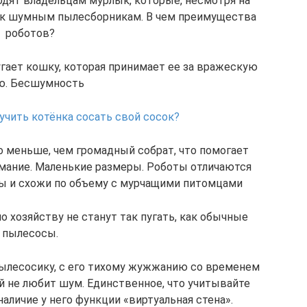
дят владельцам мурлык, которые, несмотря на
ли к шумным пылесборникам. В чем преимущества
роботов?
гает кошку, которая принимает ее за вражескую
ю. Бесшумность
учить котёнка сосать свой сосок?
о меньше, чем громадный собрат, что помогает
мание. Маленькие размеры. Роботы отличаются
ы и схожи по объему с мурчащими питомцами
хозяйству не станут так пугать, как обычные
пылесосы.
ылесосику, с его тихому жужжанию со временем
 не любит шум. Единственное, что учитывайте
аличие у него функции «виртуальная стена».