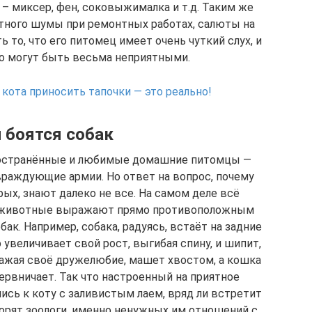
– миксер, фен, соковыжималка и т.д. Таким же
тного шумы при ремонтных работах, салюты на
ь то, что его питомец имеет очень чуткий слух, и
го могут быть весьма неприятными.
 кота приносить тапочки — это реально!
 боятся собак
ространённые и любимые домашние питомцы —
враждующие армии. Но ответ на вопрос, почему
х, знают далеко не все. На самом деле всё
и животные выражают прямо противоположным
ак. Например, собака, радуясь, встаёт на задние
 увеличивает свой рост, выгибая спину, и шипит,
ыражая своё дружелюбие, машет хвостом, а кошка
нервничает. Так что настроенный на приятное
ись к коту с заливистым лаем, вряд ли встретит
ворят зоологи, именно ненужных им отношений с