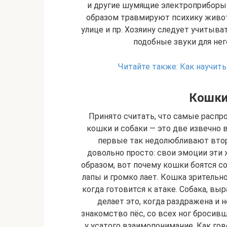
и другие шумящие электроприборы 
образом травмируют психику живо
улице и пр. Хозяину следует учитыват
подобные звуки для не
Читайте также:
Как научить
Кошки
Принято считать, что самые расп
кошки и собаки — это две извечно 
первые так недолюбливают вторы
довольно просто: свои эмоции эт
образом, вот почему кошки боятся соб
лапы и громко лает. Кошка зрительно
когда готовится к атаке. Собака, в
делает это, когда раздражена и 
знакомство пёс, со всех ног бросивш
у усатого взаимопонимание. Как го