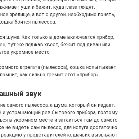
жимает уши и бежит, куда глаза глядят.
ое зрелище, а вот с другой, необходимо понять,
кошка боится пылесоса.
ся шума. Как только в доме включается прибор,
ц, тут же поджав хвост, бежит под диван или
угое укромное место.
громного агрегата (пылесоса), кошка испытывает
помнит, как сильно гремит этот «прибор».
ашный звук
е самого пылесоса, а шума, который он издает.
 и устрашающий рев бытового прибора, поэтому
ся в укромном месте и затаиться там до самого
е не видеть сам пылесос, для испуга достаточно
ую реакцию у представителей кошачьих вызывают