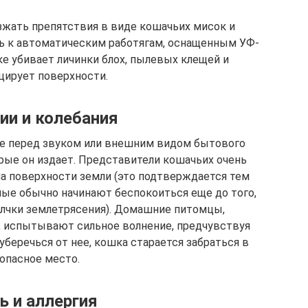
зжать препятствия в виде кошачьих мисок и
сь к автоматическим работягам, оснащенным УФ-
ке убивает личинки блох, пылевых клещей и
цирует поверхности.
ии и колебания
е перед звуком или внешним видом бытового
орые он издает. Представители кошачьих очень
а поверхности земли (это подтверждается тем
ые обычно начинают беспокоиться еще до того,
олчки землетрясения). Домашние питомцы,
 испытывают сильное волнение, предчувствуя
беречься от нее, кошка старается забраться в
опасное место.
 и аллергия