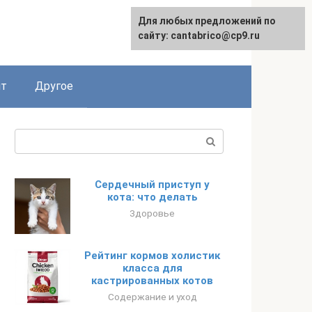
Для любых предложений по
Русский
сайту: cantabrico@cp9.ru
ят
Другое
Поиск:
Сердечный приступ у
кота: что делать
Здоровье
Рейтинг кормов холистик
класса для
кастрированных котов
Содержание и уход