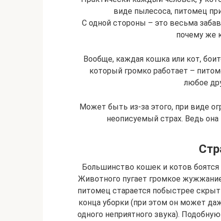
виде пылесоса, питомец при
С одной стороны – это весьма забавн
почему же 
Вообще, каждая кошка или кот, боит
который громко работает – питоме
любое др
Может быть из-за этого, при виде о
неописуемый страх. Ведь она 
Стр
Большинство кошек и котов боятся н
Животного пугает громкое жужжание
питомец старается побыстрее скрыть
конца уборки (при этом он может даж
одного неприятного звука). Подобн