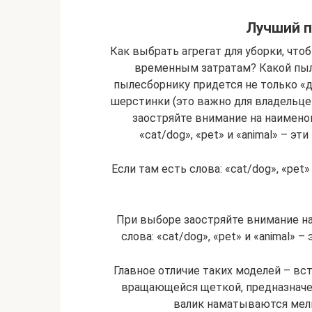
Лучший п
Как выбрать агрегат для уборки, чт
временным затратам? Какой пыл
пылесборнику придется не только «д
шерстинки (это важно для владельц
заостряйте внимание на наименов
«cat/dog», «pet» и «animal» – 
Если там есть слова: «cat/dog», «pet
При выборе заостряйте внимание на
слова: «cat/dog», «pet» и «animal»
Главное отличие таких моделей – вс
вращающейся щеткой, предназначен
валик наматываются мел