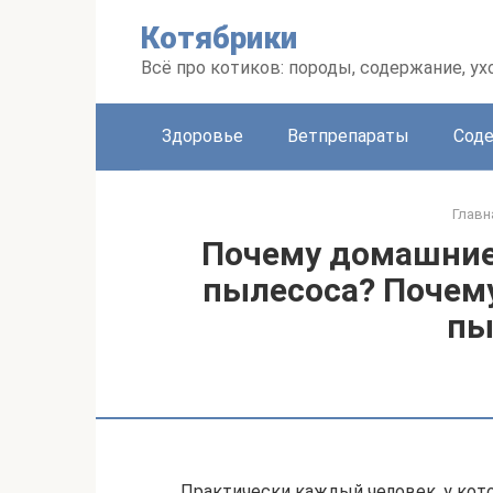
Перейти
Котябрики
к
контенту
Всё про котиков: породы, содержание, ух
Здоровье
Ветпрепараты
Соде
Главн
Почему домашние
пылесоса? Почему
пы
Практически каждый человек, у кото