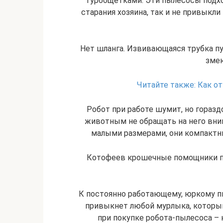
турбощетками. Эти пылесосы подхо
старания хозяина, так и не привык
Нет шланга. Извивающаяся трубка пу
зме
Читайте также:
Как от
Робот при работе шумит, но горазд
животным не обращать на него вни
малыми размерами, они компактн
Котофеев крошечные помощники по 
К постоянно работающему, юркому п
привыкнет любой мурлыка, который
при покупке робота-пылесоса – н