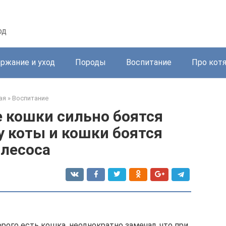
од
ржание и уход
Породы
Воспитание
Про кот
ая
»
Воспитание
 кошки сильно боятся
 коты и кошки боятся
лесоса
рого есть кошка, неоднократно замечал, что при