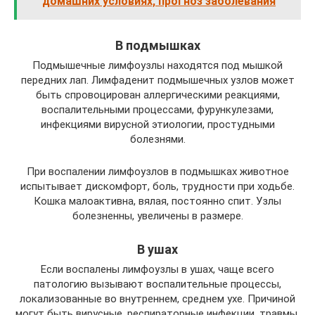
домашних условиях, прогноз заболевания
В подмышках
Подмышечные лимфоузлы находятся под мышкой
передних лап. Лимфаденит подмышечных узлов может
быть спровоцирован аллергическими реакциями,
воспалительными процессами, фурункулезами,
инфекциями вирусной этиологии, простудными
болезнями.
При воспалении лимфоузлов в подмышках животное
испытывает дискомфорт, боль, трудности при ходьбе.
Кошка малоактивна, вялая, постоянно спит. Узлы
болезненны, увеличены в размере.
В ушах
Если воспалены лимфоузлы в ушах, чаще всего
патологию вызывают воспалительные процессы,
локализованные во внутреннем, среднем ухе. Причиной
могут быть вирусные, респираторные инфекции, травмы,