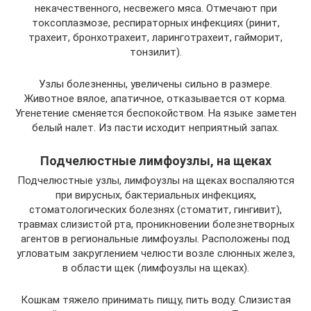
некачественного, несвежего мяса. Отмечают при
токсоплазмозе, респираторных инфекциях (ринит,
трахеит, бронхотрахеит, ларинготрахеит, гайморит,
тонзилит).
Узлы болезненны, увеличены сильно в размере.
Животное вялое, апатичное, отказывается от корма.
Угенетение сменяется беспокойством. На языке заметен
белый налет. Из пасти исходит неприятный запах.
Подчелюстные лимфоузлы, на щеках
Подчелюстные узлы, лимфоузлы на щеках воспаляются
при вирусных, бактериальных инфекциях,
стоматологических болезнях (стоматит, гингивит),
травмах слизистой рта, проникновении болезнетворных
агентов в региональные лимфоузлы. Расположены под
угловатым закруглением челюсти возле слюнных желез,
в области щек (лимфоузлы на щеках).
Кошкам тяжело принимать пищу, пить воду. Слизистая