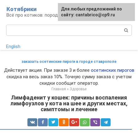
Перейти
Котябрики
Для любых предложений по
к
Всё про котиков: породы, содержание, уход
сайту: cantabrico@cp9.ru
контенту
Поиск:
English
заказать осетинские пироги в городе ставрополе
Действует акция. При заказе 3 и более
осетинских пирогов
скидка на весь заказ 10%. Точную сумму заказа с учетом
скидки сообщит оператор.
Главная
»
Здоровье
Лимфаденит у кошек: причины воспаления
лимфоузлов у кота на шее и других местах,
симптомы и лечение