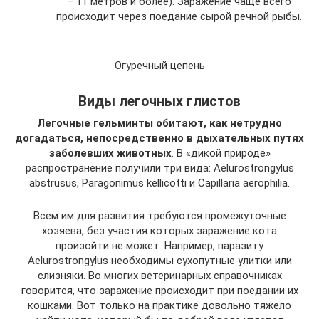
– 11 метров и более). Заражение чаще всего
происходит через поедание сырой речной рыбы.
Огуречный цепень
Виды легочных глистов
Легочные гельминты обитают, как нетрудно
догадаться, непосредственно в дыхательных путях
заболевших животных
. В «дикой природе»
распространение получили три вида: Aelurostrongylus
abstrusus, Paragonimus kellicotti и Capillaria aerophilia.
Всем им для развития требуются промежуточные
хозяева, без участия которых заражение кота
произойти не может. Например, паразиту
Aelurostrongylus необходимы сухопутные улитки или
слизняки. Во многих ветеринарных справочниках
говорится, что заражение происходит при поедании их
кошками. Вот только на практике довольно тяжело