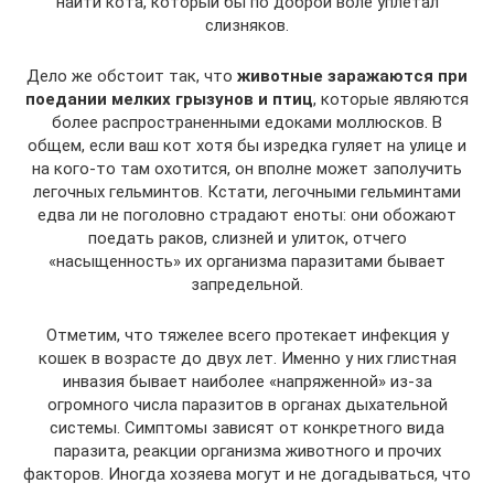
найти кота, который бы по доброй воле уплетал
слизняков.
Дело же обстоит так, что
животные заражаются при
поедании
мелких грызунов и птиц
, которые являются
более распространенными едоками моллюсков. В
общем, если ваш кот хотя бы изредка гуляет на улице и
на кого-то там охотится, он вполне может заполучить
легочных гельминтов. Кстати, легочными гельминтами
едва ли не поголовно страдают еноты: они обожают
поедать раков, слизней и улиток, отчего
«насыщенность» их организма паразитами бывает
запредельной.
Отметим, что тяжелее всего протекает инфекция у
кошек в возрасте до двух лет. Именно у них глистная
инвазия бывает наиболее «напряженной» из-за
огромного числа паразитов в органах дыхательной
системы. Симптомы зависят от конкретного вида
паразита, реакции организма животного и прочих
факторов. Иногда хозяева могут и не догадываться, что