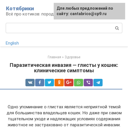
Перейти
Котябрики
Для любых предложений по
к
Всё про котиков: породы, содержание, уход
сайту: cantabrico@cp9.ru
контенту
Поиск:
English
Главная
»
Здоровье
Паразитическая инвазия — глисты у кошек:
клинические симптомы
Одно упоминание о глистах является неприятной темой
для большинства владельцев кошек. Но даже при самом
тщательном уходе и надлежащих условиях содержания
животное не застраховано от паразитической инвазии.