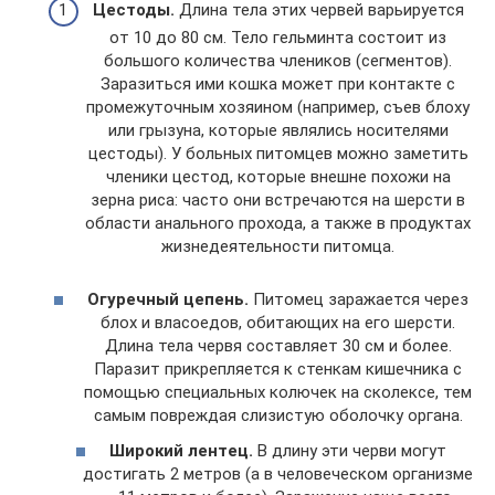
Цестоды.
Длина тела этих червей варьируется
от 10 до 80 см. Тело гельминта состоит из
большого количества члеников (сегментов).
Заразиться ими кошка может при контакте с
промежуточным хозяином (например, съев блоху
или грызуна, которые являлись носителями
цестоды). У больных питомцев можно заметить
членики цестод, которые внешне похожи на
зерна риса: часто они встречаются на шерсти в
области анального прохода, а также в продуктах
жизнедеятельности питомца.
Огуречный цепень.
Питомец заражается через
блох и власоедов, обитающих на его шерсти.
Длина тела червя составляет 30 см и более.
Паразит прикрепляется к стенкам кишечника с
помощью специальных колючек на сколексе, тем
самым повреждая слизистую оболочку органа.
Широкий лентец.
В длину эти черви могут
достигать 2 метров (а в человеческом организме